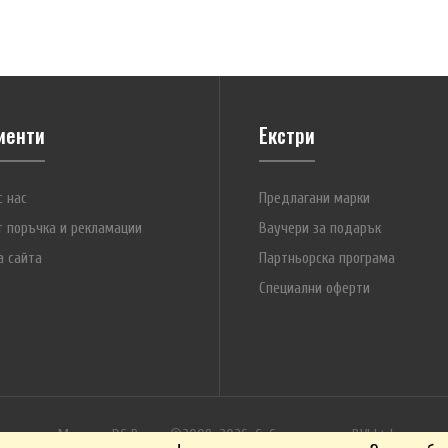
5.95 (128.99 лв.)
еволюционен нас
Новото зарядно 
анализ и рецикл
C9000PRO има три
иенти
Екстри
с нас
Предлагани марки
т поръчка и рекламации
Ваучери за подарък
а сайта
Партньорска програма
Специални оферти
 MH-C800s
Бързо зарядно у
5.95 (128.99 лв.)
количества акуму
плавен заряд и 
зареждате едновр
Магазин DC Power ©2009-2026. Собственост на
BVI Ltd.