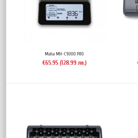
Maha
Maha MH-C9000 PRO
€3
€65.95 (128.99 лв.)