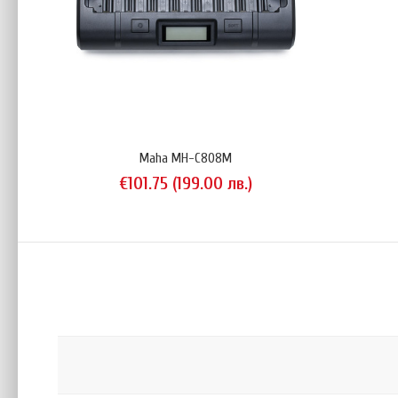
Maha 
€4
Maha MH-C808M
€101.75 (199.00 лв.)
Maha