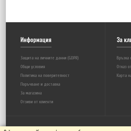
€6
Информация
За кл
Защита на личните данни (GDPR)
Връзка 
Общи условия
Отказ о
Политика на поверителност
Карта н
Поръчване и доставка
За магазина
Maha
Отзиви от клиенти
€6