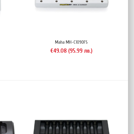
крайния клиент с 25% (60.00 лв. → 45.00 лв.). Тази ..
Maha MH-C1090FS
)
€49.08 (95.99 лв.)
е едно от най-компактните и леки зарядни устройства в
wer.eu и е отлично решение за хора, които пътуват често и
аничено време за зареждане на батериите си. С помощта на
е да зареждате до 4 NiMH/NiCd акумулатора тип AA или AAA в
на път: в окомплектовката са включени универ..