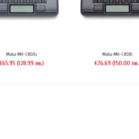
 MH-C490FS
PowerEx MH-C490F
Maha MH-C800s
Maha MH-C801D
3.74 (66.00 лв.)
NiMH (6HR61) съ
€65.95 (128.99 лв.)
€76.69 (150.00 лв.
батерии E Block 
зарядно гнездоА
charge) с ток 5 