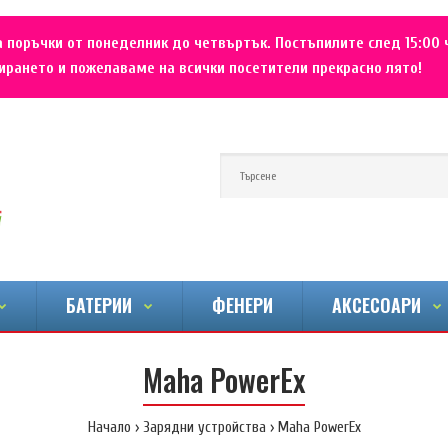
 поръчки от понеделник до четвъртък. Постъпилите след 15:00 
рането и пожелаваме на всички посетители прекрасно лято!
БАТЕРИИ
ФЕНЕРИ
АКСЕСОАРИ
Maha PowerEx
Начало
Зарядни устройства
Maha PowerEx