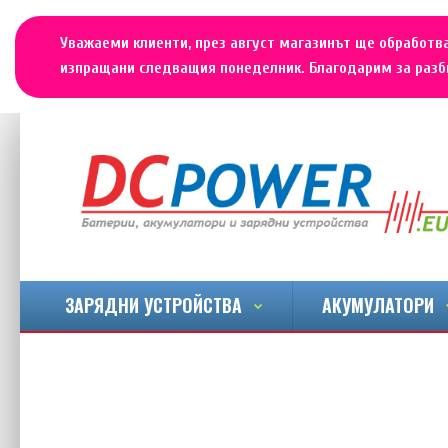
Уважаеми клиенти, през август магазинът ще обработва
изпращани следващия понеделник. Благодарим за разби
ЗАРЯДНИ УСТРОЙСТВА
АКУМУЛАТОРИ