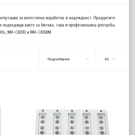
репутация за качествена изработка и надеждност. Продуктите
а подходящи както за битова, така и професионална употреба.
800s, MH-C801D и MH-C808M.
А ЦЕНА ДО ОКОНЧАТЕЛНО ИЗЧЕРПВАНЕ НА КОЛИЧЕСТВАТА След
на пазара, Maha Energy Corp. преустановява производството на
 Възползвахме се от възможността да направим последно
и артикул на по-ниска цена и като резултат намаляваме