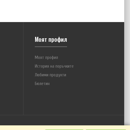
ледник на изключително популярния MH-C9000 Wizard One.
устройство притежава четири режима на работа: заряд, разряд,
иране и формиране на батерия. Спрямо своя предшественик, MH-
 важни предимства: Ярката подсветка на LCD дисплея вече ..
Моят профил
Моят профил
История на поръчките
Любими продукти
Бюлетин
стройство Maha MH-C800s за удобно зареждане на големи
латорни батерии АА и ААА с три режима на работа: бърз заряд,
освежаване на батерии.С помощта на Maha MH-C800s можете:да
еменно до 8 NiMH/NiCd батерии тип AAА (за 1 час) и AA (за 2