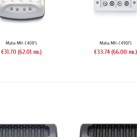
трайно цената за 
Maha MH-C401FS
Maha MH-C490FS
€31.70 (62.01 лв.)
€33.74 (66.00 лв.
MH-C401FS
Maha MH-C401FS 
1.70 (62.01 лв.)
каталога на dcpo
разполагат с огр
MH-C401FS может
дома, офиса или 