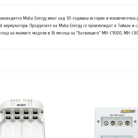
роизводител Maha Energy имат над 30-годишна история и изключителна 
Cd акумулатори.
Продуктите на Maha Energy се произвеждат в Тайван и с
месеца на малките модели и 36 месеца на "батковците" MH-C9000, MH-C
 MH-C204W
ТРАЙНО НАМАЛЕН
€23.00
близо 15 години 
(59.99 лв.)
4.99 лв.)
модела MH-C204.
зареждане от тоз