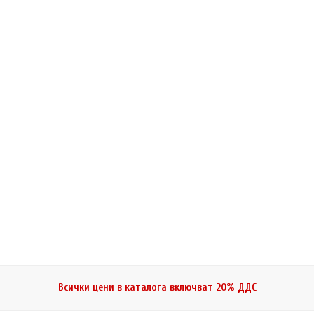
MH-C1090FS
PowerEx MH-C1090
9.08 (95.99 лв.)
NiMH (6HR61) съ
батерии E Block 
зарядно гнездоА
charge) с ток 5 
Всички цени в каталога включват 20% ДДС
 MH-C9000 PRO
Зарядно устройс