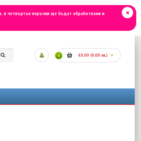
ч. в четвъртък поръчки ще бъдат обработвани и
€0.00 (0.00 лв.)
0