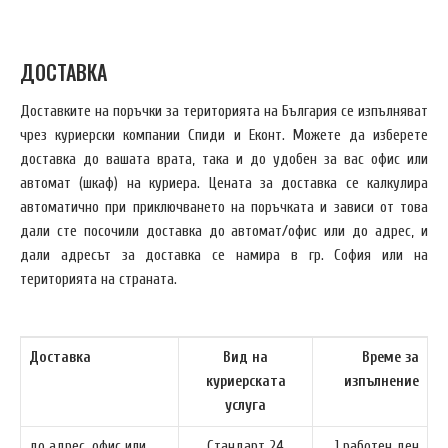
ДОСТАВКА
Доставките на поръчки за територията на България се изпълняват
чрез куриерски компании Спиди и Еконт. Можете да изберете
доставка до вашата врата, така и до удобен за вас офис или
автомат (шкаф) на куриера. Цената за доставка се калкулира
автоматично при приключването на поръчката и зависи от това
дали сте посочили доставка до автомат/офис или до адрес, и
дали адресът за доставка се намира в гр. София или на
територията на страната.
Доставка
Вид на
Време за
куриерската
изпълнение
услуга
до адрес, офис или
Стандарт 24
1 работен ден