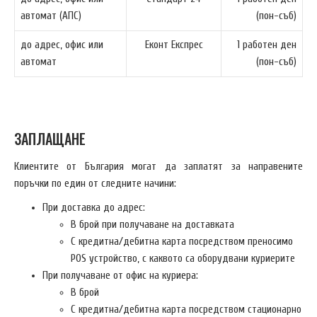
автомат (АПС)
(пон-съб)
до адрес, офис или
Еконт Експрес
1 работен ден
автомат
(пон-съб)
ЗАПЛАЩАНЕ
Клиентите от България могат да заплатят за направените
поръчки по един от следните начини:
При доставка до адрес:
В брой при получаване на доставката
С кредитна/дебитна карта посредством преносимо
POS устройство, с каквото са оборудвани куриерите
При получаване от офис на куриера:
В брой
С кредитна/дебитна карта посредством стационарно