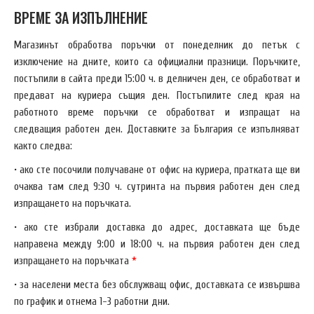
ВРЕМЕ ЗА ИЗПЪЛНЕНИЕ
Магазинът обработва поръчки от понеделник до петък с
изключение на дните, които са официални празници. Поръчките,
постъпили в сайта преди 15:00 ч. в делничен ден, се обработват и
предават на куриера същия ден. Постъпилите след края на
работното време поръчки се обработват и изпращат на
следващия работен ден. Доставките за България се изпълняват
както следва:
• ако сте посочили получаване от офис на куриера, пратката ще ви
очаква там след 9:30 ч. сутринта на първия работен ден след
изпращането на поръчката.
• ако сте избрали доставка до адрес, доставката ще бъде
направена между 9:00 и 18:00 ч. на първия работен ден след
изпращането на поръчката
*
• за населени места без обслужващ офис, доставката се извършва
по график и отнема 1-3 работни дни.