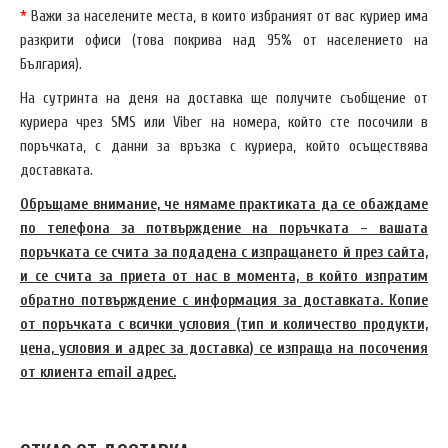
*
Важи за населените места, в които избраният от вас куриер има
разкрити офиси (това покрива над 95% от населението на
България).
На сутринта на деня на доставка ще получите съобщение от
куриера чрез SMS или Viber на номера, който сте посочили в
поръчката, с данни за връзка с куриера, който осъществява
доставката.
Обръщаме внимание, че нямаме практиката да се обаждаме
по телефона за потвърждение на поръчката – вашата
поръчката се счита за подадена с изпращането й през сайта,
и се счита за приета от нас в момента, в който изпратим
обратно потвърждение с информация за доставката. Копие
от поръчката с всички условия (тип и количество продукти,
цена, условия и адрес за доставка) се изпраща на посочения
от клиента email адрес.