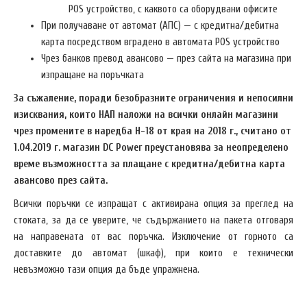
POS устройство, с каквото са оборудвани офисите
При получаване от автомат (АПС) — с кредитна/дебитна
карта посредством вградено в автомата POS устройство
Чрез банков превод авансово — през сайта на магазина при
изпращане на поръчката
За съжаление, поради безобразните ограничения и непосилни
изисквания, които НАП наложи на всички онлайн магазини
чрез промените в наредба Н-18 от края на 2018 г., считано от
1.04.2019 г. магазин DC Power преустановява за неопределено
време възможността за плащане с кредитна/дебитна карта
авансово през сайта.
Всички поръчки се изпращат с активирана опция за преглед на
стоката, за да се уверите, че съдържанието на пакета отговаря
на направената от вас поръчка. Изключение от горното са
доставките до автомат (шкаф), при които е технически
невъзможно тази опция да бъде упражнена.