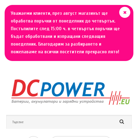
Уважаеми клиенти, през август магазинът ще
обработва поръчки от понеделник до четвъртък.
Постъпилите след 15:00 ч. в четвъртък поръчки ще
бъдат обработвани и изпращани следващия
понеделник. Благодарим за разбирането и
пожелаваме на всички посетители прекрасно лято!