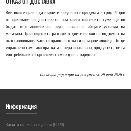
ОТКАЗ ОТ ДОСТАВКА
Вие имате право да върнете закупените продукти в срок 14 дни
от приемане на доставката, при което платените суми ще ви
бъдат възстановени по реда, описан в общите условия на
магазина. Транспортните разходи в двете посоки не подлежат на
възстановяване. Вашето право на отказ и връщане може да бъде
упражнено само ако пратката е неразопакована, продуктите не са
употребявани и търговският им вид не е нарушен.
Последна редакция на документа: 29 юни 2026 г.
Информация
Защита на личните данни (GDPR)