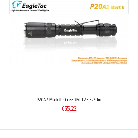
P20A2 Mark II • Cree XP-G2 • 265 lm
P20A2 Mark II • Cree XM-L2 • 329 lm
€55.22
€55.22