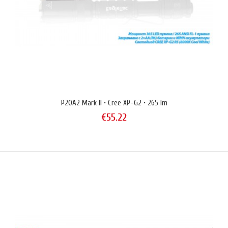
EagleTac D25A2 Clicky [XP-G2 S2] е компактен LED фенер със средна
мощност, реализиран в компактен равномерно цилиндричен корпус,
който улеснява носенето в джоб на дреха. Използва две батерии
тип АА (R6). Има максимална мощност 272 ANSI OTF lumen (408 LED
lumen) и обхват на лъча 130 метра.EagleTac D25A2 Clicky има четири
P20A2 Mark II • Cree XP-G2 • 265 lm
режима на постоянно светене и 7 сигнал..
€55.22