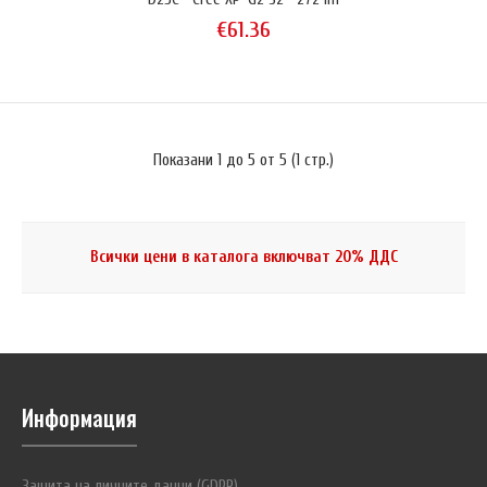
€61.36
Показани 1 до 5 от 5 (1 стр.)
Всички цени в каталога включват 20% ДДС
P20A2 Mark II • Cree XM-L2 • 329 lm
€55.22
Информация
Моделът P20A2 Mark II [XM-L2 U2] е компактен LED фенер за
ежедневна употреба от серията P (Personal) на EagleTac. Тази
Защита на личните данни (GDPR)