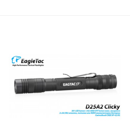
€12.28
everActive WL-200 е джобен LED фенер с мощност 3W, подходящ за
използване като сервизна светлина за автомобил, работилница и
т.н. За разлика от обикновените светодиодни фенери, които
фокусират светлината от точковия източник в кръгло петно,
everActive WL-200 използва специален LED COB (Chip on Board)
емитер с продълговата форма и 16 сегмента, който създава о..