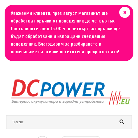
Уважаеми клиенти, през август магазинът ще
обработва поръчки от понеделник до четвъртък.
Постъпилите след 15:00 ч. в четвъртък поръчки ще
бъдат обработвани и изпращани следващия
понеделник. Благодарим за разбирането и
пожелаваме на всички посетители прекрасно лято!