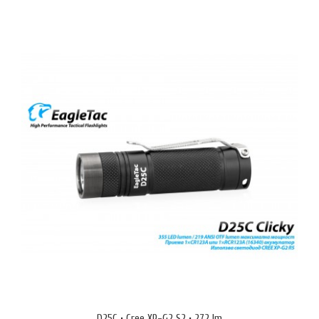
Моделът P20A2 Mark II [XP-G2 R5] е компактен LED фенер за
ежедневна употреба от серията P (Personal) на EagleTac. Тази
модификация използва светодиод Cree XP-G2 R5 (6000K Cool White)
и има максимална мощност 265 ANSI OTF lumen (365 LED lumen) —
почти колкото при модела с XM-L U2 светодиод (295 ANSI OTF
lumen), но с много по-ниска консумация и топлоотделяне.E..
D25C • Cree XP-G2 S2 • 272 lm