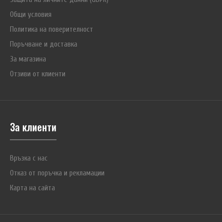
модификация използва светодиод Cree XM-L2 U2 (6000K Cool White)
Общи условия
и има максимална мощност 329 ANSI OTF lumen (453 LED
Политика на поверителност
lumen).EagleTac P20A2 Mark II се захранва с 2 батерии тип AA (R6) и е
Поръчване и доставка
съвместим с еднократни алкални и литиеви, както и с Ni..
За магазина
Отзиви от клиенти
За клиенти
Връзка с нас
Отказ от поръчка и рекламации
Карта на сайта