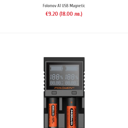
Folomov A1 USB Magnetic
€9.20 (18.00 лв.)
Folomov A1 USB Magnetic
€9.20 (18.00 лв.)
Folomov A1 е гениално просто устройство, предназначено да
зарежда Li-Ion акумулатори през USB порт и самото то да
функционира като зарядна банка, използвайки капацитета на
поставения в него Li-Ion акумулатор.Конструкцията на Folomov A1 е
елементарна: единият му край завършва на двупосочен USB
конектор, а два магнитни конектора в другия му край осигуряват
кон..