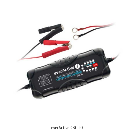
MC1 за Li-Ion акумулатори, която използва стандартен конектор
USB-C. Корпусът е леко удължен и уширен, за да може да захваща
стабилно елементи с дължина до 70 mm и Ф26мм. Устройството
няма собствено захранване, а се захранва от USB порт (1A); можете
да го използвате със зарядното на Android с..
everActive CBC-10