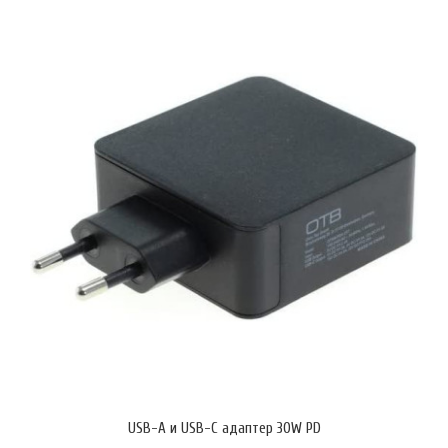
Noco Genius GB20
€122.20 (238.99 лв.)
USB-A и USB-C адаптер 30W PD
Noco Genius GB20 е компактна Li-Ion стартерна батерия,