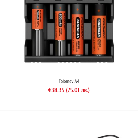
Folomov A2
€24.54 (48.00 лв.)
Folomov A2 е бързо двуканално интелигентно зарядно устройство
за NiMH/NiCd и Li-Ion/LiFePo4 акумулатори, което може да зарежда
всички размери акумулатори от 10440 (AAA) до 33600 (Mono D/R20).
Типът на зареждания акумулатор и големината на зарядния ток се
Folomov A4
задават независимо за всяко от гнездата. Зарядният ток може да
€38.35 (75.01 лв.)
се регулира от 250 mA до 2000 mA при изпол..