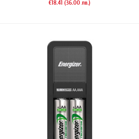
€18.41 (36.00 лв.)
предназначена за запалване на автомобил с бензинов ДВГ и 12-
волтова инсталация. GB20 може да подаде невероятните 4,650 J
енергия (400A) за период от 3 секунди, което е достатъчно да
задвижи бензинов двигател с обем до 4000 куб. см. при спаднал
или напълно изтощен акумулатор. Устройството не е подходящо з..