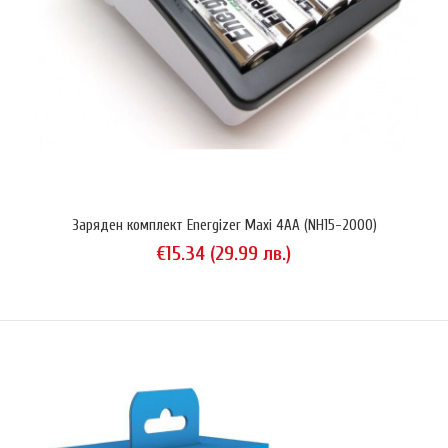
разреждате и освежавате акумулатори, както и да измервате
техния капацитет. Устройството може да зарежда с ток 0.2A — 2A и
да разрежда с ток 0.1A — 1A, като максималната..
Заряден комплект Energizer Maxi 4AA (NH15-2000)
€15.34 (29.99 лв.)