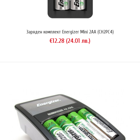
Заряден комплект Energizer Mini 2AA (CH2PC4)
€12.28 (24.01 лв.)
Opus BT-C100
€19.94 (39.01 лв.)
Opus BT-C100 e едноканално зарядно устройство и анализатор с
микропроцесорно управление, което работи както с NiMH/NiCd, така
и с Li-Ion акумулатори. С негова помощ можете да зареждате,