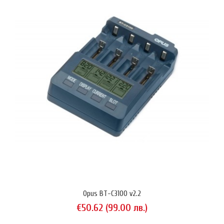
LaCrosse RS-720
€40.39 (79.00 лв.)
LaCrosse RS720 (Alpha Power BC-720) модел 2014 е интелигентно
зарядно устройство бюджетен клас за NiMH и NiCd акумулаторни
батерии тип АА и ААА, наследник на модела LS-700.Устройството
разполага с четири режима на работа: заряд, разряд, освежаване,
измерване на капацитет. Четирите канала на RS720 могат да бъдат
програмирани едновременно (за еднакъв режим на ..
Opus BT-C3100 v2.2
€50.62 (99.00 лв.)