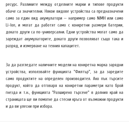
ресурс. Разликите между отделните марки и типове продукти
обаче са значителни. Някои видове устройства са предназначени
само за един вид акумулатори — например само NiMH или само
Li-Ion, и могат да работят само с конкретни размери батерии,
докато други са по-универсални. Едни устройства могат само да
зареждат акумулаторите, докато други позволяват също така и
разряд, и измерване на техния капацитет.
За да разгледате наличните модели на конкретна марка зарядни
устройства, използвайте функцията "Филтър", за да заредите
само продуктите на определен производител. Ако пък търсите
продукт, който да отговаря на конкретни параметри като брой
гнезда и т.н., функцията "Разширено търсене" в долния край на
страницата ще ви помогне да стесни кръга от възможни продукти
и да ви улесни при избора.