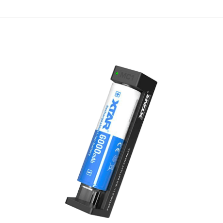
Folomov A4 е бързо 4-канално интелигентно зарядно устройство за
NiMH/NiCd и Li-Ion/LiFePo4 акумулатори, което може да зарежда
всички размери акумулатори от 10440 (AAA) до 33600 (Mono D/R20).
Типът на зареждания акумулатор и големината на зарядния ток се
задават независимо за всяко от гнездата. Зарядният ток може да
се регулира от 250 mA до 2000 mA при използ..