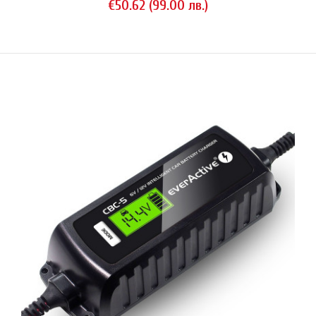
€50.62 (99.00 лв.)
Xtar X2
€24.00 (46.94 лв.)
Xtar X2 е компактно 2-канално интелигентно зарядно устройство за
всички популярни типове литиево-йонни (ICR, IMR, INR) и NiMH
акумулатори с няколко нови функции:Двойна възможност за