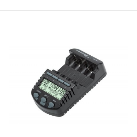
Noco Genius 1EU
€49.08 (95.99 лв.)