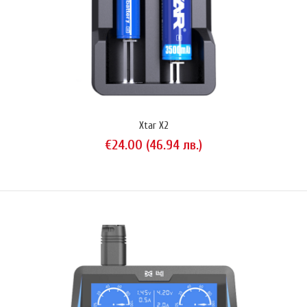
Olight UC е миниатюрно зарядно устройство, съвместимо с NiMH и
Li-Ion акумулатори. Проектирано за максимално удобство: посоката
на свързване на двата магнитни терминала няма значение,
устройството само разпознава поляритета на свързания елемент.
Кабелът е достатъчно дълъг, за да свърже елементи с дължина до
75 мм.Поддържани размери акумулатори:10440163401450..
Xtar X2
€24.00 (46.94 лв.)