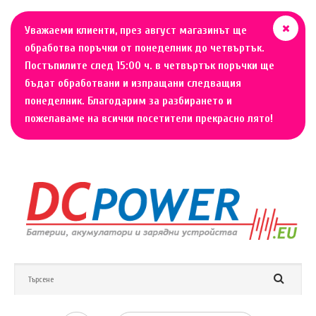
Уважаеми клиенти, през август магазинът ще
обработва поръчки от понеделник до четвъртък.
Постъпилите след 15:00 ч. в четвъртък поръчки ще
бъдат обработвани и изпращани следващия
понеделник. Благодарим за разбирането и
пожелаваме на всички посетители прекрасно лято!