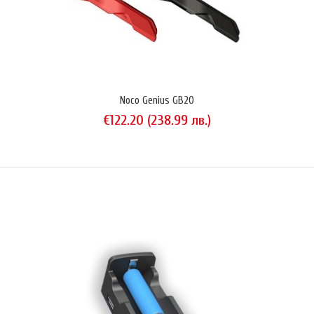
everActive CBC-5
€35.28 (69.00 лв.)
Noco Genius GB20
€122.20 (238.99 лв.)
everActive CBC-5 е интелигентно зарядно устройство за стартови и
тягови оловно-киселинни акумулатори с напрежение с капацитет до
14Ah (6V) / 120Ah (12V). Устройството е съвместимо с всички
популярни видове автомобилни акумулатори с течен и сух
електролит (VRLA, AGM, VLA, SLA, GEL, WET). CBC-5 определя
автоматично вида на акумулатора и подбира подходящия режи..