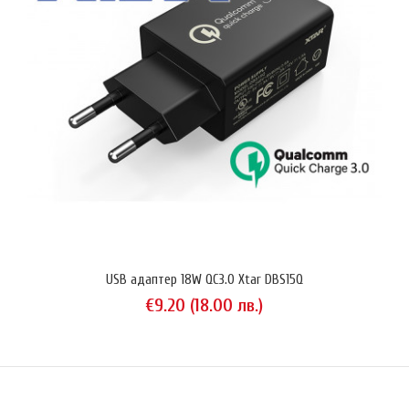
Noco Genius 2EU е компактно миниатюрно зарядно устройство,
предназначено за зареждане на всякакви видове оловни
акумулатори с напрежение 6V и 12V (оловно-киселинни, AGM, EFB,
калциеви) с капацитет до 40 Ah. Noco Genius 2EU е съвместимо с
всички разновидности на този тип акумулатори (стартерни, тягови)
и може да зарежда изтощени елементи с напрежение на терми..
USB адаптер 18W QC3.0 Xtar DBS15Q
€9.20 (18.00 лв.)