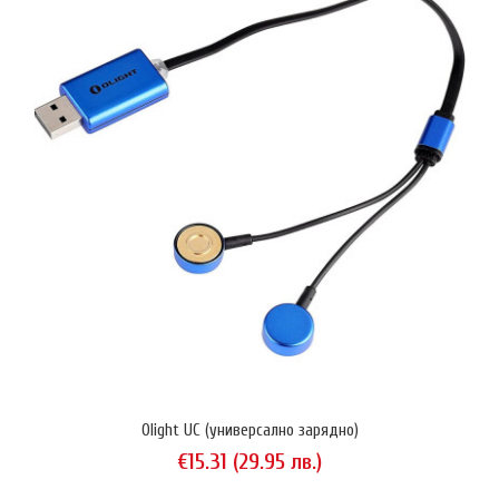
Olight UC (универсално зарядно)
Folomov A4
€15.31 (29.95 лв.)
€38.35 (75.01 лв.)