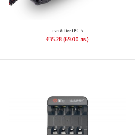
захранванеот мрежата (110-240VAC, 50/60Hz)чрез USB micro
конектор (5V/2.1A)Автоматично определяне на големината на
зарядния ток според вида на поставените елементиXtar X2 има
спе..
everActive CBC-5
€35.28 (69.00 лв.)