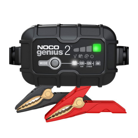
everActive CBC-10
€50.62 (99.00 лв.)
everActive CBC-10 е интелигентно зарядно устройство за стартови и
тягови оловно-киселинни акумулатори с напрежение 12V и 24V с
капацитет до 300 Ah. Устройството е съвместимо с всички
популярни видове автомобилни акумулатори с течен и сух
електролит (VRLA, AGM, VLA, SLA, GEL, WET)CBC-10 определя
автоматично вида на акумулатора и подбира подходящия режим
споре..