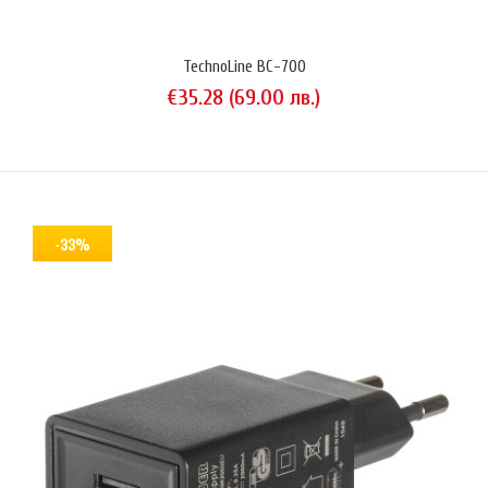
TechnoLine BC-700
€35.28 (69.00 лв.)
Noco Genius 1EU е миниатюрно зарядно устройство, предназначено
за зареждане на всякакви видове оловни акумулатори с
напрежение 6V и 12V (оловно-киселинни, AGM, EFB, калциеви) и 12V
литиеви акумулатори с BMS модул предназначени за захранване на
градински инструменти, радиоуправляеми модели, мотопеди, ATV,
-33%
RV и др. акумулатори с капацитет до 30 Ah. Noco G..