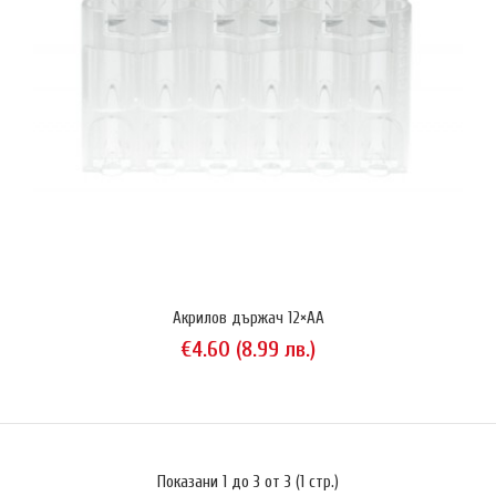
Акрилов държач Storacell (Powerex) за 8 батерии/акумулатори
размер AA (R6). Организира ги по удобен начин и ги предпазва от
изпадане . Позволява изваждане с една ръка. Произведен в САЩ...
Акрилов държач 12×AA
€4.60 (8.99 лв.)
Показани 1 до 3 от 3 (1 стр.)