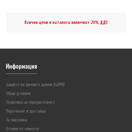
Всички цени в каталога включват 20% ДДС
Информация
Акрилов държач 12×AA
€4.60 (8.99 лв.)
Защита на личните данни (GDPR)
Общи условия
Политика на поверителност
Поръчване и доставка
За магазина
Акрилов държач Storacell (Powerex) за 12 батерии/акумулатори
Отзиви от клиенти
размер AA (R6). Организира ги по удобен начин и ги предпазва от