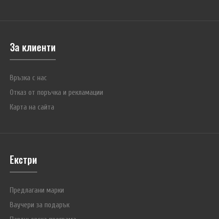
изпадане. Позволява изваждане с една ръка. Произведен в САЩ...
За клиенти
Връзка с нас
Отказ от поръчка и рекламации
Карта на сайта
Екстри
Предлагани марки
Ваучери за подарък