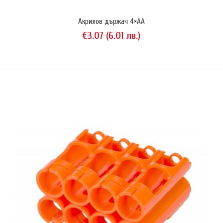
Акрилов държач 4×AA
€3.07 (6.01 лв.)
Акрилов държач 4×AA
€3.07 (6.01 лв.)
Акрилов държач Storacell (Powerex) за 4 батерии/акумулатори
размер AA (R6). Организира ги по удобен начин и ги предпазва от
изпадане . Позволява изваждане с една ръка. Произведен в САЩ...