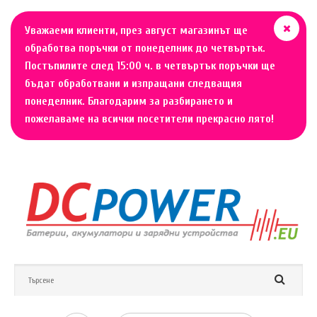
Уважаеми клиенти, през август магазинът ще
обработва поръчки от понеделник до четвъртък.
Постъпилите след 15:00 ч. в четвъртък поръчки ще
бъдат обработвани и изпращани следващия
понеделник. Благодарим за разбирането и
пожелаваме на всички посетители прекрасно лято!