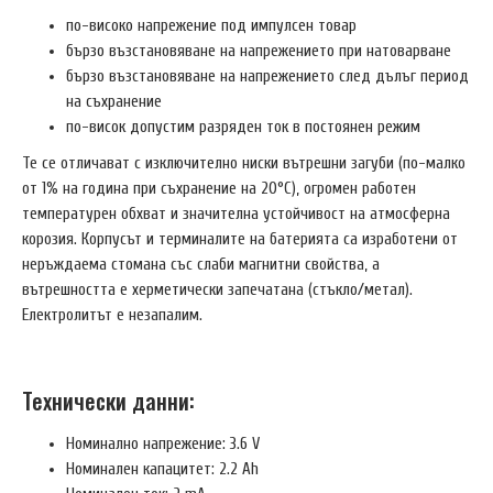
по-високо напрежение под импулсен товар
бързо възстановяване на напрежението при натоварване
бързо възстановяване на напрежението след дълъг период
на съхранение
по-висок допустим разряден ток в постоянен режим
Те се отличават с изключително ниски вътрешни загуби (по-малко
от 1% на година при съхранение на 20°C), огромен работен
температурен обхват и значителна устойчивост на атмосферна
корозия. Корпусът и терминалите на батерията са изработени от
неръждаема стомана със слаби магнитни свойства, а
вътрешността е херметически запечатана (стъкло/метал).
Електролитът е незапалим.
Технически данни:
Номинално напрежение: 3.6 V
Номинален капацитет: 2.2 Ah