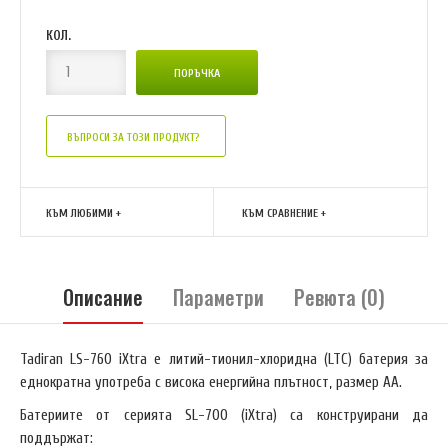
КОЛ.
ВЪПРОСИ ЗА ТОЗИ ПРОДУКТ?
КЪМ ЛЮБИМИ +
КЪМ СРАВНЕНИЕ +
Описание
Параметри
Ревюта (0)
Tadiran LS-760 iXtra е литий-тионил-хлоридна (LTC) батерия за
еднократна употреба с висока енергийна плътност, размер AA.
Батериите от серията SL-700 (iXtra) са конструирани да
поддържат: