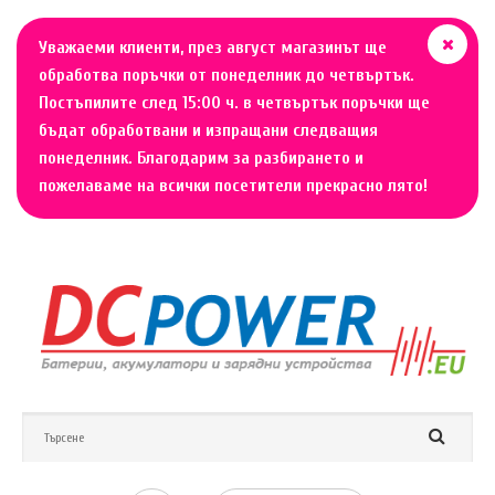
Уважаеми клиенти, през август магазинът ще
обработва поръчки от понеделник до четвъртък.
Постъпилите след 15:00 ч. в четвъртък поръчки ще
бъдат обработвани и изпращани следващия
понеделник. Благодарим за разбирането и
пожелаваме на всички посетители прекрасно лято!