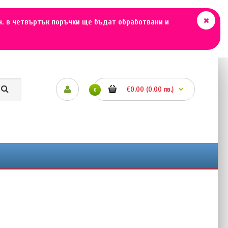
ч. в четвъртък поръчки ще бъдат обработвани и
€0.00 (0.00 лв.)
0