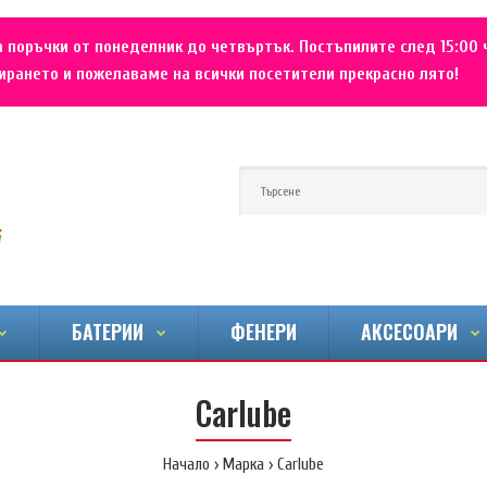
 поръчки от понеделник до четвъртък. Постъпилите след 15:00 
рането и пожелаваме на всички посетители прекрасно лято!
БАТЕРИИ
ФЕНЕРИ
АКСЕСОАРИ
Carlube
Начало
Марка
Carlube