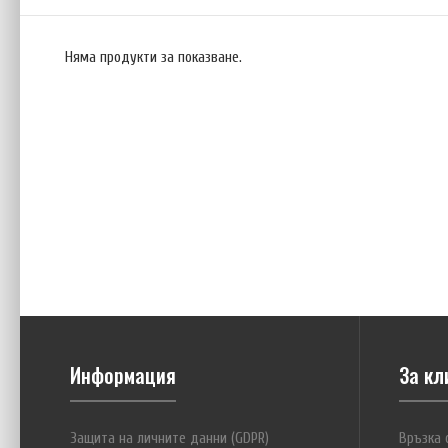
Няма продукти за показване.
Информация
За кл
Защита на личните данни (GDPR)
Връзка 