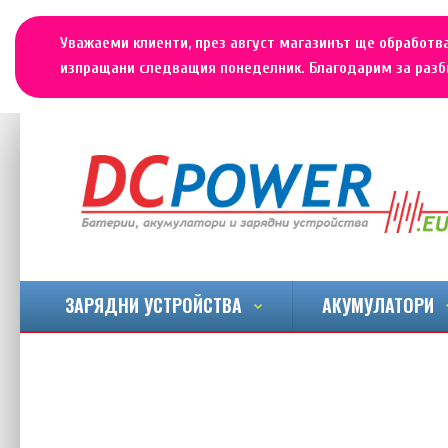
Уважаеми клиенти, през август магазинът ще обработва
изпращани следващия понеделник. Благодарим за разби
ЗАРЯДНИ УСТРОЙСТВА
АКУМУЛАТОРИ