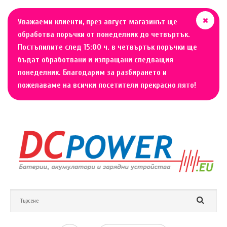
Уважаеми клиенти, през август магазинът ще
обработва поръчки от понеделник до четвъртък.
Постъпилите след 15:00 ч. в четвъртък поръчки ще
бъдат обработвани и изпращани следващия
понеделник. Благодарим за разбирането и
пожелаваме на всички посетители прекрасно лято!