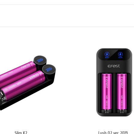
1
Efest Slim K1 е 
13 (11.99 лв.)
да зарежда с 1A 
USB порт (1A); м
Efest Slim K1 им
акумулатори: уст
Slim K2
Lush Q2 ver 2019