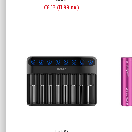
€6.13 (11.99 лв.)
Slim K
€7
Lush Q8