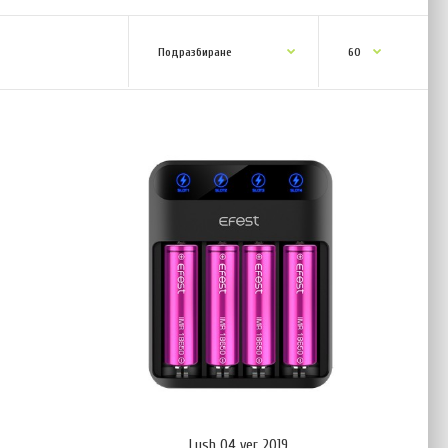
миниатюрно зарядно устройство за Li-Ion акумулатор, което може
ток. Устройството няма собствено захранване, а се захранва от
ожете да го използвате със зарядното на Android смартфон.
а всички необходими функции за правилно зареждане на li-ion
ройството използва CC/CV (Constant C..
Lush Q4 ver 2019