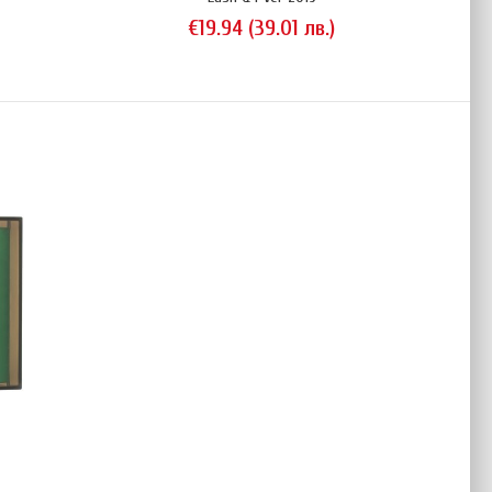
€19.94 (39.01 лв.)
миниатюрно двуканално зарядно устройство за Li-Ion
то може да зарежда с 1A ток. Устройството няма собствено
 захранва от USB порт (2A); можете да го използвате със
roid смартфон. Efest Slim K2 има всички необходими функции за
не на li-ion акумулатори: устройството използва CC/CV..