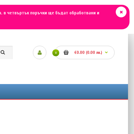
ч. в четвъртък поръчки ще бъдат обработвани и
€0.00 (0.00 лв.)
0