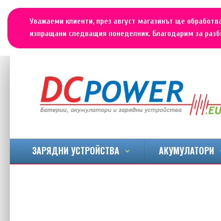
Уважаеми клиенти, през август магазинът ще обработва
изпращани следващия понеделник. Благодарим за разби
ЗАРЯДНИ УСТРОЙСТВА
АКУМУЛАТОРИ