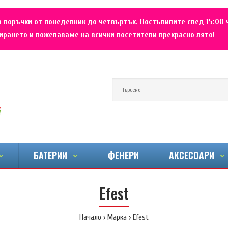
 поръчки от понеделник до четвъртък. Постъпилите след 15:00 
рането и пожелаваме на всички посетители прекрасно лято!
БАТЕРИИ
ФЕНЕРИ
АКСЕСОАРИ
Efest
Начало
Марка
Efest