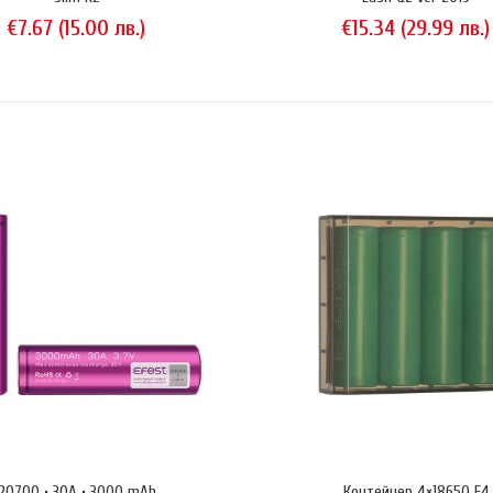
€7.67 (15.00 лв.)
€15.34 (29.99 лв.)
2
Efest Slim K2 е 
.67 (15.00 лв.)
акумулатори, кое
захранване, а се
зарядното на And
правилно зарежда
20700 • 30A • 3000 mAh
Контейнер 4×18650 E4