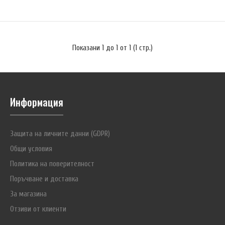
€40.39
Показани 1 до 1 от 1 (1 стр.)
LaCrosse RS720 (Alpha Power BC-720) модел 2014 е интелигентно
зарядно устройство бюджетен клас за NiMH и NiCd акумулаторни
батерии тип АА и ААА, наследник на модела LS-700.Устройството
Информация
разполага с четири режима на работа: заряд, разряд, освежаване,
измерване на капацитет. Четирите канала на RS720 могат да бъдат
програмирани едновременно (за еднакъв режим на ..
Защита на личните данни (GDPR)
Общи условия
Политика на поверителност
Поръчване и доставка
За магазина
Отзиви от клиенти