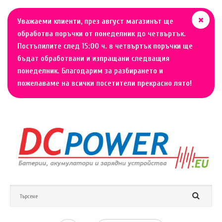
Уважаеми клиенти, през август магазинът ще
обработва поръчки от понеделник до четвъртък.
Постъпилите след 15:00 ч. в четвъртък поръчки ще
бъдат обработвани и изпращани следващия
понеделник. Благодарим за разбирането и
пожелаваме на всички посетители прекрасно лято!