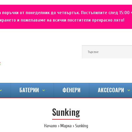
 поръчки от понеделник до четвъртък. Постъпилите след 15:00 
рането и пожелаваме на всички посетители прекрасно лято!
БАТЕРИИ
ФЕНЕРИ
АКСЕСОАРИ
Sunking
Начало
Марка
Sunking