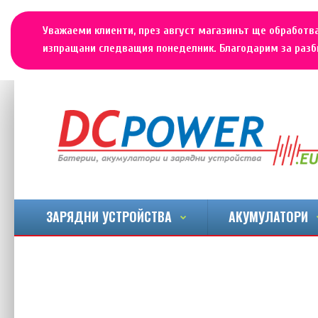
Уважаеми клиенти, през август магазинът ще обработва
изпращани следващия понеделник. Благодарим за разби
ЗАРЯДНИ УСТРОЙСТВА
АКУМУЛАТОРИ