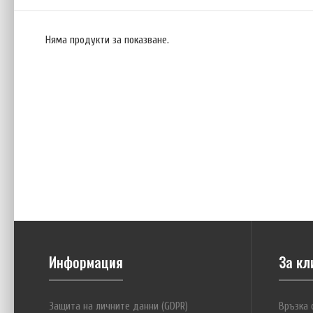
Няма продукти за показване.
Информация
За кл
Защита на личните данни (GDPR)
Връзка 