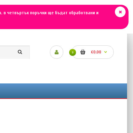
ч. в четвъртък поръчки ще бъдат обработвани и
€0.00
0