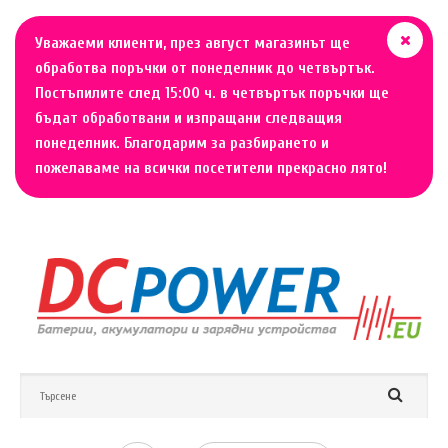
Уважаеми клиенти, през август магазинът ще
обработва поръчки от понеделник до четвъртък.
Постъпилите след 15:00 ч. в четвъртък поръчки ще
бъдат обработвани и изпращани следващия
понеделник. Благодарим за разбирането и
пожелаваме на всички посетители прекрасно лято!