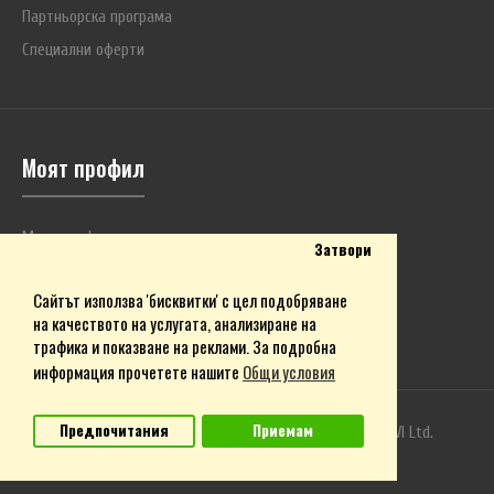
Партньорска програма
Специални оферти
Моят профил
Моят профил
Затвори
История на поръчките
Сайтът използва 'бисквитки' с цел подобряване
Любими продукти
на качеството на услугата, анализиране на
Бюлетин
трафика и показване на реклами. За подробна
информация прочетете нашите
Общи условия
Предпочитания
Приемам
Магазин DC Power ©2009-2026. Собственост на
BVI Ltd.
e-commerce хостинг от Webstage