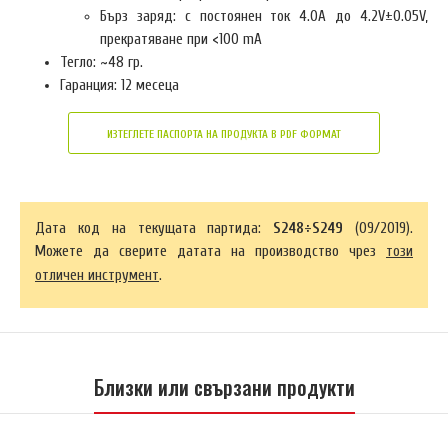
Бърз заряд: с постоянен ток 4.0A до 4.2V±0.05V,
прекратяване при <100 mA
Тегло: ~48 гр.
Гаранция: 12 месеца
ИЗТЕГЛЕТЕ ПАСПОРТА НА ПРОДУКТА В PDF ФОРМАТ
Дата код на текущата партида:
S248÷S249
(09/2019).
Можете да сверите датата на производство чрез
този
отличен инструмент
.
Близки или свързани продукти