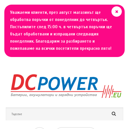
Уважаеми клиенти, през август магазинът ще
обработва поръчки от понеделник до четвъртък.
Постъпилите след 15:00 ч. в четвъртък поръчки ще
бъдат обработвани и изпращани следващия
понеделник. Благодарим за разбирането и
пожелаваме на всички посетители прекрасно лято!