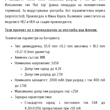
Изпълнение тип 'flat top' (равна площадка на положителния
терминал).
За индустриална употреба. Без ограничителна верига
(unprotected). Произведен в Южна Корея. Възможен заместител на
моделите HE2 и HE4 на същия производител.
Този продукт не е предназначен за употреба във фенери.
Технически параметри на батерията:
Тип: цилиндрична, 65.0 mm ±0.2 mm височина × 18.3 mm
+0.2/-0.3mm диаметър
Химичен състав: IMR
Номинално напрежение: 3.65V
Допустим заряд до 4.2V
Допустим разряд до 2.5V
Номинален капацитет: 2000 mAh (при разряд с ток 400 mA
до 2.5V)
Максимално допустим разряден ток: <25A
Зарядна характеристика:
Стандартен заряд: с постоянен ток 1.0A до
4.2V±0.05V, прекратяване при <50 mA