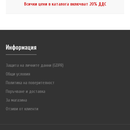
Всички цени в каталога включват 20% ДДС
Информация
Защита на личните данни (GDPR)
Общи условия
Политика на поверителност
Поръчване и доставка
За магазина
Отзиви от клиенти