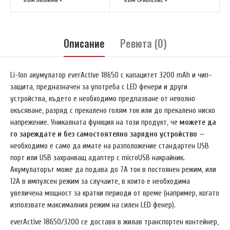
КЪМ ЛЮБИМИ +
КЪМ СРАВНЕНИЕ +
Описание
Ревюта (0)
Li-Ion акумулатор everActive 18650 с капацитет 3200 mAh и чип-
защита, предназначен за употреба с LED фенери и други
устройства, където е необходимо предпазване от неволно
окъсяване, разряд с прекалено голям ток или до прекалено ниско
напрежение. Уникалната функция на този продукт, че
можете да
го зареждате и без самостоятелно зарядно устройство
—
необходимо е само да имате на разположение стандартен USB
порт или USB захранващ адаптер с microUSB накрайник.
Акумулаторът може да подава до 7A ток в постоянен режим, или
12A в импулсен режим за случаите, в които е необходима
увеличена мощност за кратки периоди от време (например, когато
използвате максималния режим на силен LED фенер).
everActive 18650/3200 се доставя в жилав транспортен контейнер,