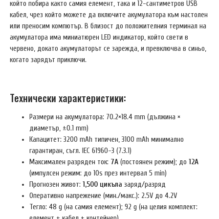
който побира както самия елемент, така и 12-сантиметров USB
кабел, чрез който можете да включите акумулатора към настолен
или преносим компютър. В близост до положителния терминал на
акумулатора има миниатюрен LED индикатор, който свети в
червено, докато акумулаторът се зарежда, и превключва в синьо,
когато зарядът приключи.
Технически характеристики:
Размери на акумулатора: 70.2×18.4 mm (дължина ×
диаметър, ±0.1 mm)
Капацитет: 3200 mAh типичен, 3100 mAh минимално
гарантиран, съгл. IEC 61960-3 (7.3.1)
Максимален разряден ток:
7A
(постоянен режим); до
12A
(импулсен режим: до 10s през интервал 5 min)
Прогнозен живот:
1,500 цикъла
заряд/разряд
Оперативно напрежение (мин./макс.): 2.5V до 4.2V
Тегло: 48 g (на самия елемент); 92 g (на целия комплект:
елемент + кабел + контейнер)