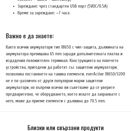
Зареждане: чрез стандартен USB порт (5VDC/0.5A)
Време за зареждане: ~7 часа
Важно е да знаете:
Както всички акумулатори тип 18650 с чип-защита, дължината на
акумулатора превишава 65 mm заради допълнителната платка и
издадения положителен терминал. Конструкцията на повечето
устройства, пригодени да работят със защитени акумулатори,
позволява поставянето на такива елементи. everActive 18650/3200
не е по-различен от други популярни марки защитени
акумулатори, но въпреки всичко ви съветваме да се уверите
предварително, че оборудването, което искате да захранвате с
него, може да приеме елементи с дължина до 70.5 mm.
Близки или свързани продукти