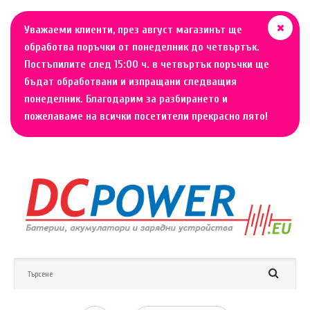
Уважаеми клиенти, през август магазинът ще
обработва поръчки от понеделник до четвъртък.
Постъпилите след 15:00 ч. в четвъртък поръчки ще
бъдат обработвани и изпращани следващия
понеделник. Благодарим за разбирането и
пожелаваме на всички посетители прекрасно лято!