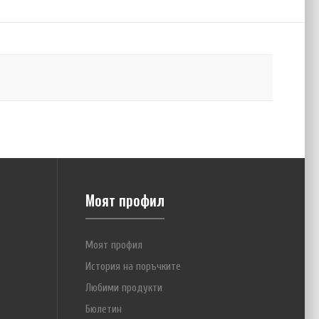
Моят профил
Моят профил
История на поръчките
Любими продукти
Бюлетин