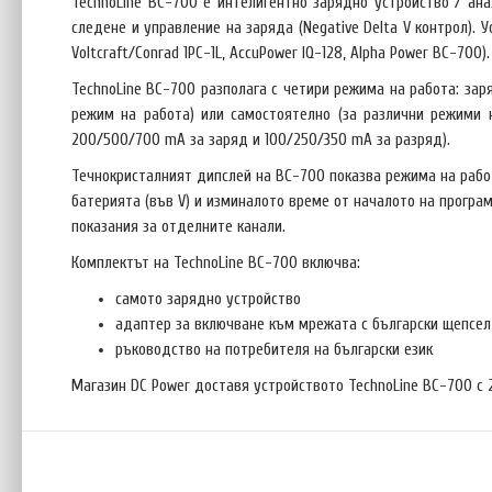
TechnoLine BC-700 e интелигентно зарядно устройство / ан
следене и управление на заряда (Negative Delta V контрол).
Voltcraft/Conrad 1PC-1L, AccuPower IQ-128, Alpha Power BC-700).
TechnoLine BC-700 разполага с четири режима на работа: зар
режим на работа) или самостоятелно (за различни режими 
200/500/700 mA за заряд и 100/250/350 mA за разряд).
Течнокристалният дипслей на BC-700 показва режима на рабо
батерията (във V) и изминалото време от началото на програ
показания за отделните канали.
Комплектът на TechnoLine BC-700 включва:
самото зарядно устройство
адаптер за включване към мрежата с български щепсел
ръководство на потребителя на български език
Магазин DC Power доставя устройството TechnoLine BC-700 с 2