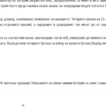
ализатор на батерии бюджетен клас, предназначено за NiMH и NiCd аку
 Устройството представлява пълен аналог на популярния модел LaCross
яд, разряд, освежаване, измерване на капацитет. Четирите канала на 
на отделните канали), а зарядният и разрядният ток могат да се зад
та за съответния канал, протичащия ток (в mA), измерения до момента 
мата. Посредством четирите бутона за избор на канал и бутона Display 
4-месечна гаранция. Показаните на някои снимки батерии са само с илюс