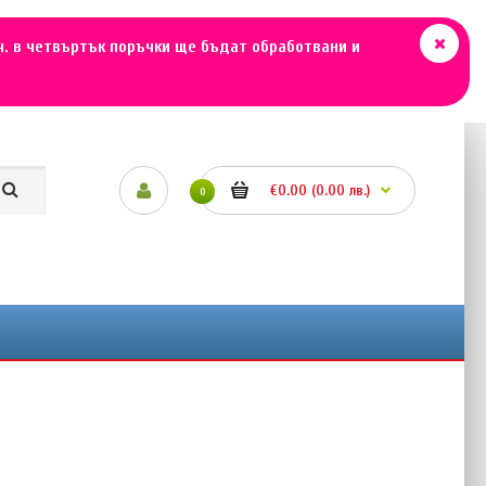
ч. в четвъртък поръчки ще бъдат обработвани и
€0.00 (0.00 лв.)
0