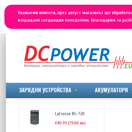
Уважаеми клиенти, през август магазинът ще обработва
изпращани следващия понеделник. Благодарим за разби
ЗАРЯДНИ УСТРОЙСТВА
АКУМУЛАТОРИ
LaCrosse RS-720
€40.39 (79.00 лв.)