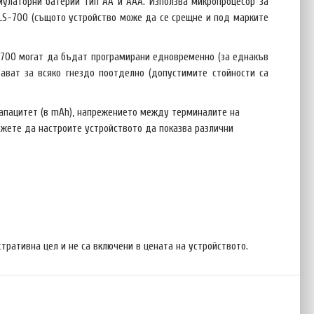
мулаторни батерии тип АА и ААА. Използва микропроцесор за
e LS-700 (същото устройство може да се срещне и под марките
LS-700 могат да бъдат програмирани едновременно (за еднакъв
ават за всяко гнездо поотделно (допустимите стойности са
капацитет (в mAh), напрежението между терминалите на
можете да настроите устройството да показва различни
тративна цел и не са включени в цената на устройството.