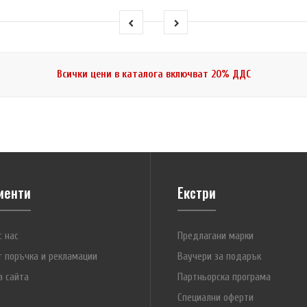
Всички цени в каталога включват 20% ДДС
иенти
Екстри
с нас
Предлагани марки
т поръчка и рекламации
Ваучери за подарък
а сайта
Партньорска програма
Специални оферти