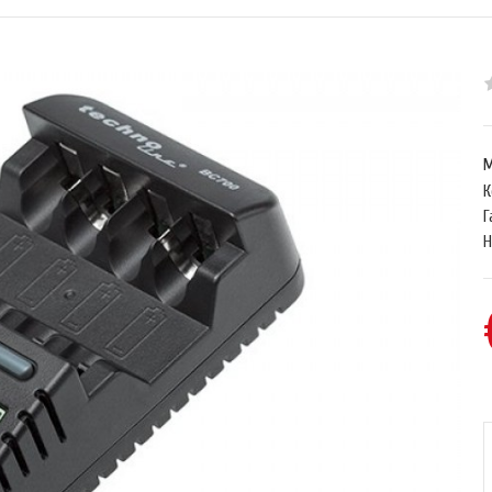
М
К
Г
Н