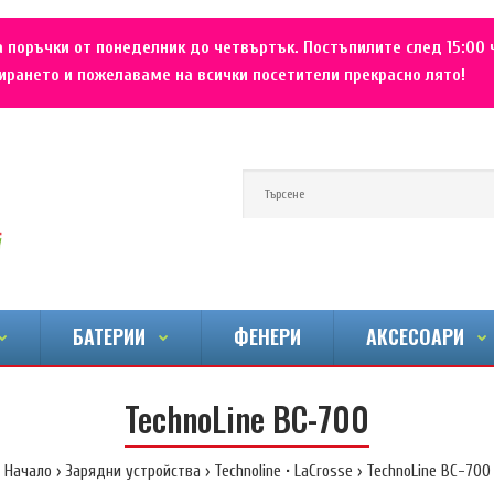
 поръчки от понеделник до четвъртък. Постъпилите след 15:00 
рането и пожелаваме на всички посетители прекрасно лято!
БАТЕРИИ
ФЕНЕРИ
АКСЕСОАРИ
TechnoLine BC-700
Начало
Зарядни устройства
Technoline • LaCrosse
TechnoLine BC-700