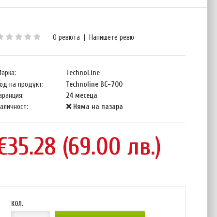
0 ревюта
|
Напишете ревю
арка:
TechnoLine
од на продукт:
Technoline BC-700
аранция:
24 месеца
аличност:
❌ Няма на пазара
€35.28 (69.00 лв.)
КОЛ.