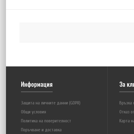
Информация
За кл
Защита на личните данни (GDPR)
Връзка 
Общи условия
Отказ о
Политика на поверителност
Карта н
Поръчване и доставка