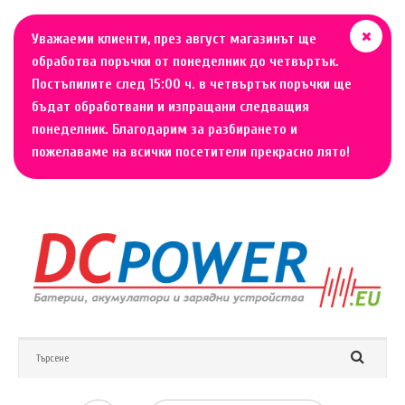
Уважаеми клиенти, през август магазинът ще
обработва поръчки от понеделник до четвъртък.
Постъпилите след 15:00 ч. в четвъртък поръчки ще
бъдат обработвани и изпращани следващия
понеделник. Благодарим за разбирането и
пожелаваме на всички посетители прекрасно лято!