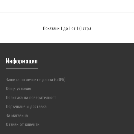
€3.07 (6.01 лв.)
Показани 1 до 1 от 1 (1 стр.)
Литиева батерия CR123A Yuasa Lithium с капацитет 1700 mAh. За
индустриална употреба. ANSI обозначение: 5018LC. IEC обозначение:
CR17355. Доставят се в насипно състояние, на опаковки по 10
Информация
бр.Характеристики на изделието:Номинално напрежение:
3.0VКапацитет: 1,700mAh (best in class)Работна температура: от
-20°C до 75°CПроизведени в КитайБатериите Yuasa CR1..
Защита на личните данни (GDPR)
Общи условия
Политика на поверителност
Поръчване и доставка
За магазина
Отзиви от клиенти