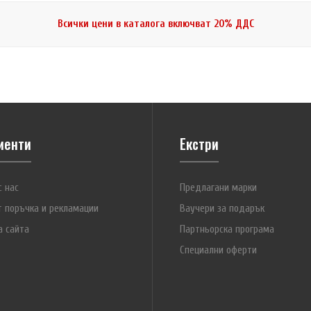
Всички цени в каталога включват 20% ДДС
иенти
Екстри
с нас
Предлагани марки
т поръчка и рекламации
Ваучери за подарък
а сайта
Партньорска програма
Специални оферти