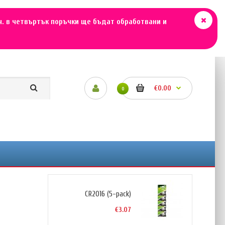
ч. в четвъртък поръчки ще бъдат обработвани и
€0.00
0
CR2016 (5-pack)
€3.07