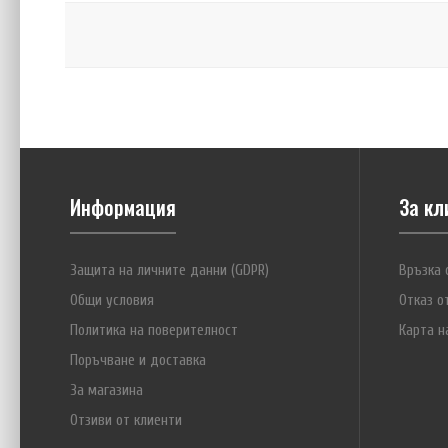
Информация
За кл
Защита на личните данни (GDPR)
Връзка 
Общи условия
Отказ о
Политика на поверителност
Карта н
Поръчване и доставка
За магазина
Отзиви от клиенти