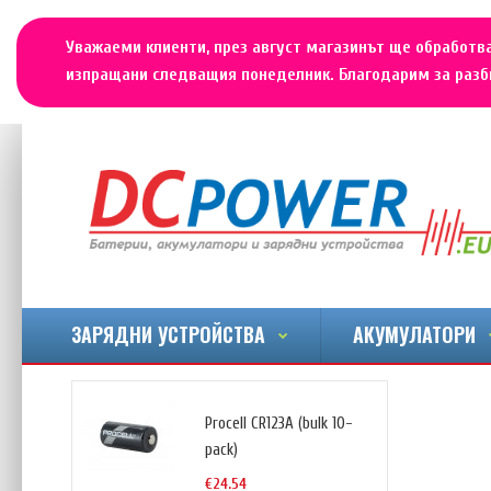
Уважаеми клиенти, през август магазинът ще обработва
изпращани следващия понеделник. Благодарим за разби
ЗАРЯДНИ УСТРОЙСТВА
АКУМУЛАТОРИ
Procell CR123A (bulk 10-
pack)
€24.54