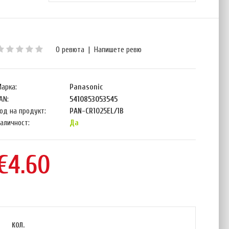
0 ревюта
|
Напишете ревю
арка:
Panasonic
AN:
5410853053545
од на продукт:
PAN-CR1025EL/1B
аличност:
Да
€4.60
КОЛ.