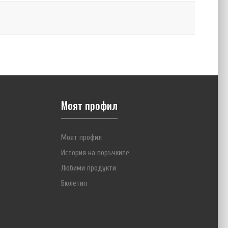
Моят профил
Моят профил
История на поръчките
Любими продукти
Бюлетин