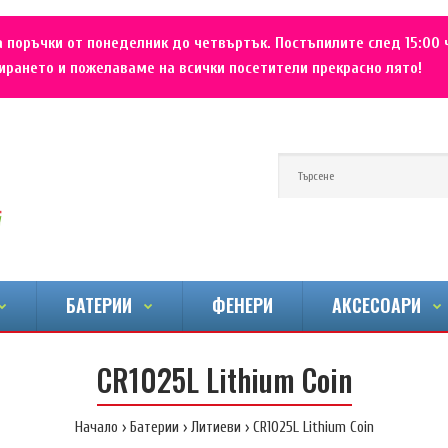
 поръчки от понеделник до четвъртък. Постъпилите след 15:00 
рането и пожелаваме на всички посетители прекрасно лято!
БАТЕРИИ
ФЕНЕРИ
АКСЕСОАРИ
CR1025L Lithium Coin
Начало
Батерии
Литиеви
CR1025L Lithium Coin