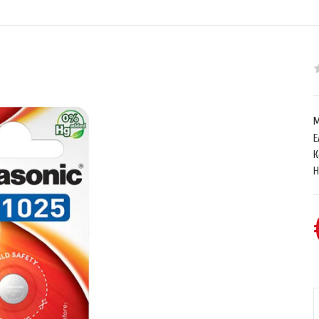
М
E
К
Н