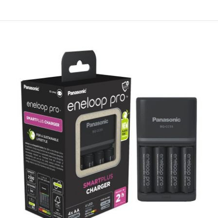
€36.82 (72.01 лв.)
Заряден комплект Panasonic BQ-CC55 Smart & Quick с 4 бр.
акумулатори Panasonic Eneloop размер AA (R6) с капацитет 2000
mAh (минимално гарантирани 1900 mAh). Устройството поддържа
AA и AAA акумулатори и може да зарежда между 1 и 4 батерии
едновременно в произволна комбинация. Допустимо е да се
поставят едновременно АА и ААА батерии. Скоростта на заряд зав..