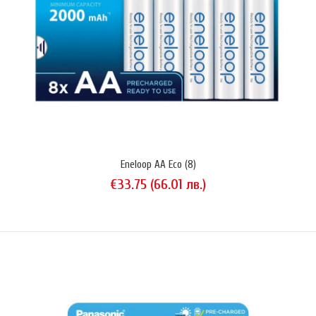
тип Faston 187 (4.8 mm). Подходящ за използване в универсални
непрекъсваеми устройства (UPS), алармени инсталации и други
приложения за "дълбок разряд". Доставя се без специална
опаковка. Произведен в Китай. Дата на производство: ..
Eneloop AA Eco (8)
€33.75 (66.01 лв.)