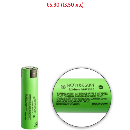
€6.90 (13.50 лв.)
NCR18650B • 6.7A • 3200 mAh
€5.06 (9.90 лв.)
Литиево-йонна акумулаторна батерия Panasonic модел NCR18650B с
капацитет 3200 mAh. Изпълнение тип 'flat top' (равна площадка на