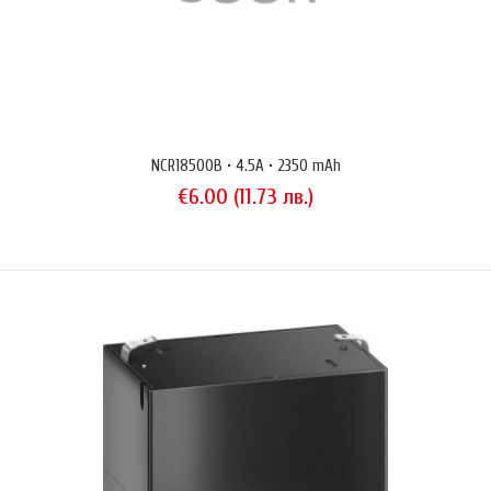
NCR20700B • 15A • 4250 mAh
€7.67 (15.00 лв.)
NCR18500B • 4.5A • 2350 mAh
€6.00 (11.73 лв.)
Литиево-йонна акумулаторна батерия Sanyo модел NCR20700B с
капацитет 4250 mAh и размери 70mm × 20 mm (височина ×
диаметър). Изпълнение тип 'flat top' (равна площадка на
положителния терминал).Акумулаторът Sanyo NCR20700B е
проектиран за актуалните нужди на автомобилостроенето и по-
конкретно производството на акумулаторни пакети за
електромобили. Сравнено със..