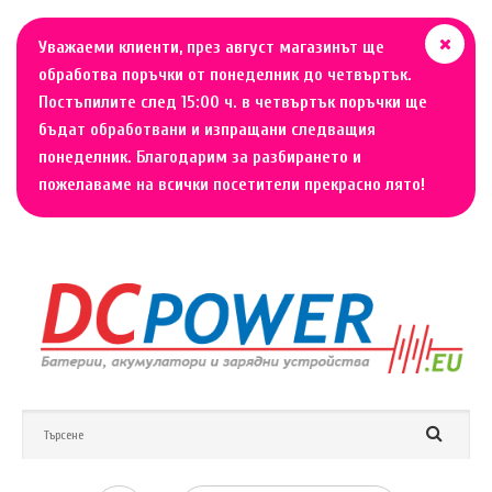
Уважаеми клиенти, през август магазинът ще
обработва поръчки от понеделник до четвъртък.
Постъпилите след 15:00 ч. в четвъртък поръчки ще
бъдат обработвани и изпращани следващия
понеделник. Благодарим за разбирането и
пожелаваме на всички посетители прекрасно лято!