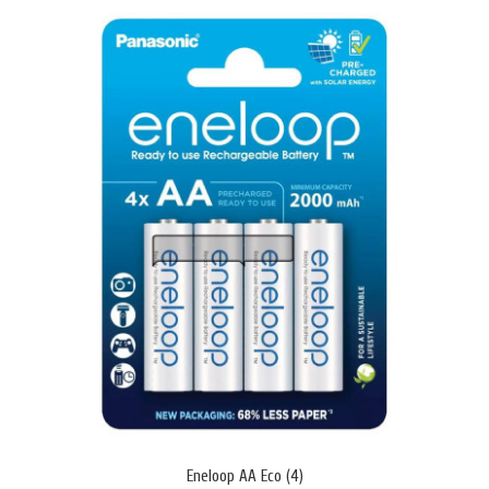
LC-R064R5P (6V • 4.5Ah)
€12.28 (24.01 лв.)
Eneloop AA Eco (4)