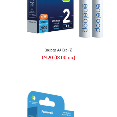
Eneloop AA Eco (2)
€9.20 (18.00 лв.)
NCR18500B • 4.5A • 2350 mAh
€6.00 (11.73 лв.)