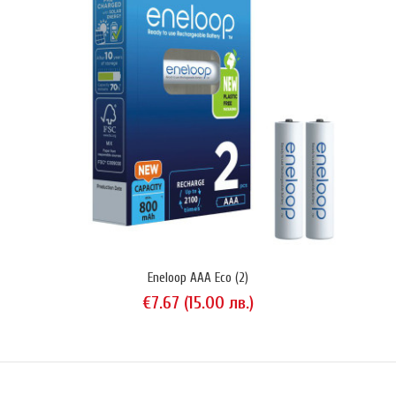
Литиево-йонна акумулаторна батерия Panasonic модел NCR18500B с
капацитет 2350 mAh. Изпълнение тип 'flat top' (равна площадка на
положителния терминал). За индустриална употреба. Без
ограничителна верига (unprotected). Произведен в Япония. Този
продукт не е предназначен за употреба във фенери. Технически
параметри на батерията: ..
Eneloop AAA Eco (2)
€7.67 (15.00 лв.)