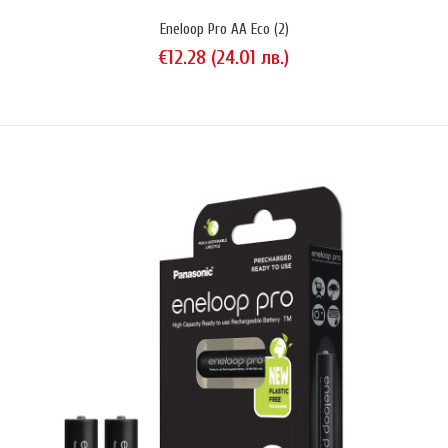
Eneloop Pro AA Eco (2)
€12.28 (24.01 лв.)
Eneloop AA Eco (2)
€9.20 (18.00 лв.)
Комплект 2 бр. NiMH акумулаторни батерии Panasonic Eneloop® тип
AA (HR6) модел BK-3MCDE-2BE с нисък саморазряд (Low Self-
Discharge, LSD). Опаковани в контейнер от 100% рециклиран
картон.Типичен капацитет: 2000 mAhПрогнозен живот: 2100
цикълаИзключително нисък саморазряд: акумулаторите съхраняват
70% от енергията десет години след зареждане.Батериите се
доста..