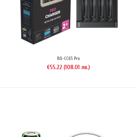
Заряден комплект Panasonic BQ-CC55 Smart & Quick Pro с 4 бр.
акумулатори Panasonic Eneloop Pro размер AA (R6) с капацитет 2550
mAh (минимално гарантирани 2450 mAh). Устройството поддържа
AA и AAA акумулатори и може да зарежда между 1 и 4 батерии
едновременно в произволна комбинация. Допустимо е да се
BQ-CC65 Pro
поставят едновременно АА и ААА батерии. Скоростта на з..
€55.22 (108.01 лв.)