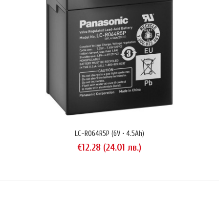
LC-R064R5P (6V • 4.5Ah)
€12.28 (24.01 лв.)