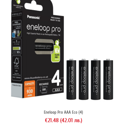
Eneloop Pro AAA Eco (4)
€21.48 (42.01 лв.)