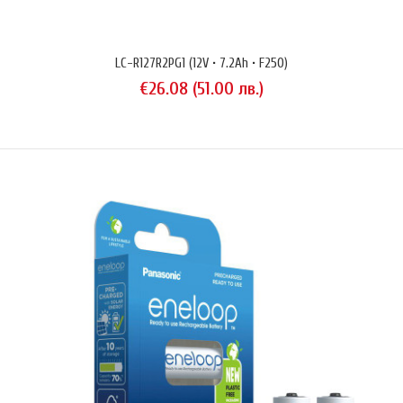
€6.00 (11.73 лв.)
LC-R127R2PG1 (12V • 7.2Ah • F250)
€26.08 (51.00 лв.)
Литиево-йонна акумулаторна батерия Panasonic модел NCR18500A с
капацитет 2040 mAh. Изпълнение тип 'flat top' (равна площадка на
положителния терминал). За индустриална употреба. Без
ограничителна верига (unprotected). Произведен в Япония. Този
продукт не е предназначен за употреба във фенери. Технически
параметри на батерията: Тип: ци..