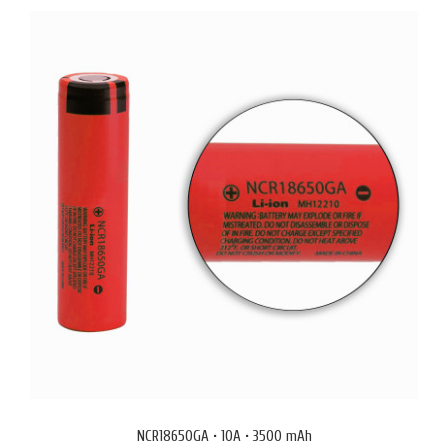
Panasonic Eneloop BQ-CC65 PRO е първото зарядно устройство на
компанията, което е предназначено за професионална употреба и
има LCD дисплей. С негова помощ можете да зареждате и да
освежавате своите акумулатори, както и да измервате техния
капацитет. Като малка екстра, моделът е екипиран с 5V/1A USB порт
и когато не го ползвате за зареждане или тестване, мож..
NCR18650GA • 10A • 3500 mAh