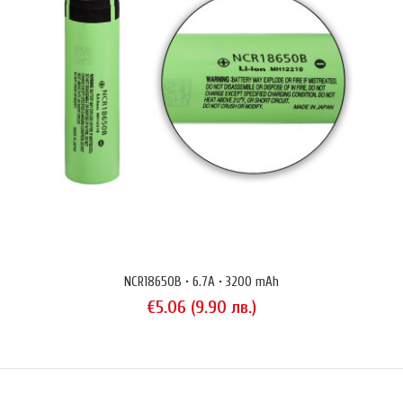
BQ-CC65 Pro
NCR18650B • 6.7A • 3200 mAh
€55.22 (108.01 лв.)
€5.06 (9.90 лв.)