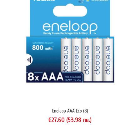
LC-R127R2PG1 (12V • 7.2Ah • F250)
€26.08 (51.00 лв.)
Оловен акумулатор Panasonic LC-R127R2PG1 12V 7.2Ah (20 hrs). Тип
Eneloop AAA Eco (8)
VRLA (запечатан). За индустриална употреба. Използва терминали
€27.60 (53.98 лв.)
тип Faston 250 (6.35 mm). Подходящ за използване в универсални
непрекъсваеми устройства (UPS), алармени инсталации и други
приложения за "дълбок разряд". Доставя се без специална