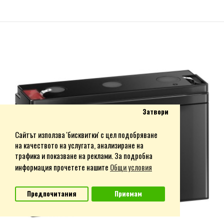
Eneloop AA Eco (4)
€18.30 (35.79 лв.)
Комплект NiMH акумулаторни батерии Panasonic Eneloop® тип AA
Затвори
(HR6) модел BK-3MCDE-4CP с нисък саморазряд (Low Self-Discharge,
LSD). Опаковани в контейнер от 100% рециклиран картон.Гарантиран
Сайтът използва 'бисквитки' с цел подобряване
капацитет: 2000 mAhПрогнозен живот: 2100 цикълаИзключително
на качеството на услугата, анализиране на
нисък саморазряд: акумулаторите съхраняват 70% от енергията
трафика и показване на реклами. За подробна
десет години след зареждане.Батериите се доставят..
информация прочетете нашите
Общи условия
Предпочитания
Приемам