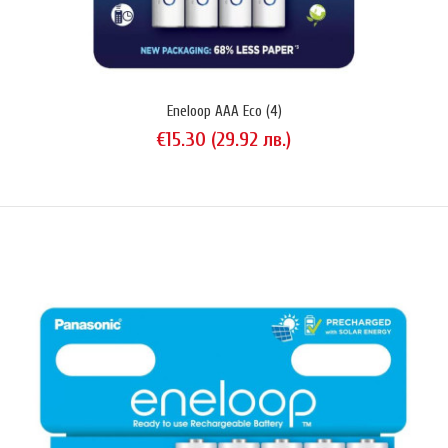
Eneloop AAA Eco (4)
€15.30 (29.92 лв.)
LC-R127R2PG (12V • 7.2Ah • F187)
€24.54 (48.00 лв.)
Оловен акумулатор Panasonic LC-R127R2PG 12V 7.2Ah (20 hrs). Тип
VRLA (запечатан). За индустриална употреба. Използва терминали