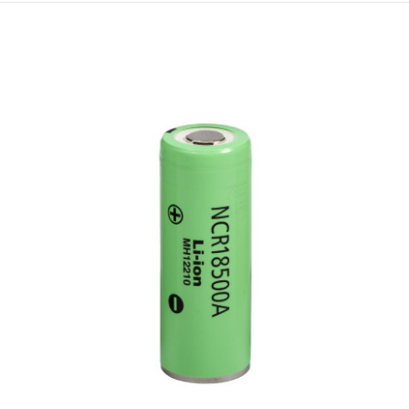
NCR18650PF • 10A • 2900 mAh
€4.60 (9.00 лв.)
Литиево-йонна акумулаторна батерия Panasonic модел NCR18650PF
(MH12210) с капацитет 2900 mAh. Изпълнение тип 'flat top' (равна
площадка на положителния терминал). Panasonic NCR18650PF е
предназначен за използване с електронни устройства със средно
висока консумация (електрически велосипеди; батерии за
преносими компютри; power банки; медицинска апаратура; д..