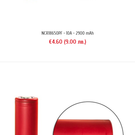
положителния терминал).Panasonic NCR18650B е предназначен за
използване с електронни устройства с ниска до средно висока
консумация (лаптопи, акумулаторни банки и т.н.), където основният
приоритет е максималният възможен брой заряд/..
NCR18650PF • 10A • 2900 mAh
€4.60 (9.00 лв.)