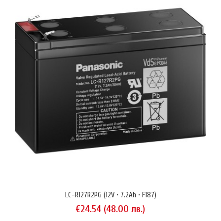
NCR2070C • 30A • 3500 mAh
€6.13 (11.99 лв.)
Литиево-йонна акумулаторна батерия Sanyo (Panasonic) модел
NCR2070C с капацитет 3500 mAh и размери 70mm × 20 mm
(височина × диаметър). Изпълнение тип 'flat top' (равна площадка
на положителния терминал). С прозрачен кожух вместо по-
разпространения червен. Акумулаторът Sanyo NCR2070C е
проектиран за актуалните нужди на автомобилостроенето и по-
конкретно прои..
LC-R127R2PG (12V • 7.2Ah • F187)
€24.54 (48.00 лв.)