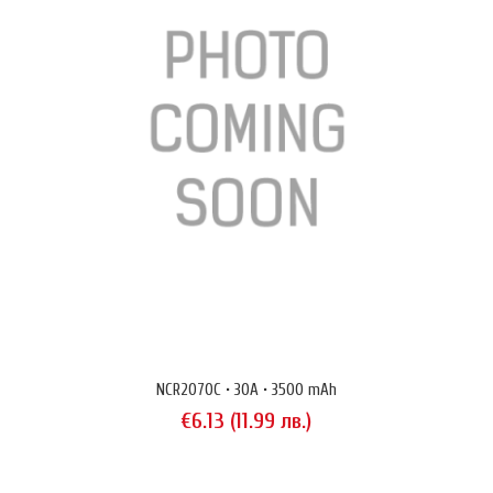
където основни приоритети са максималния въ..
NCR2070C • 30A • 3500 mAh
€6.13 (11.99 лв.)