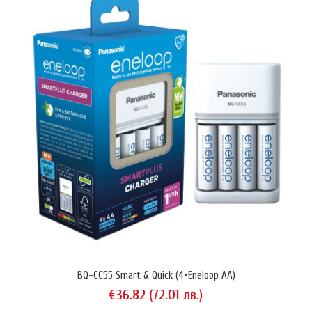
BQ-CC55 Smart & Quick (4×Eneloop AA)
€36.82 (72.01 лв.)
BQ-CC55 Smart & Quick (4×Eneloop AA)