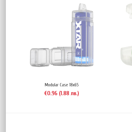
Modul
€0
Modular Case 18x65
€0.96 (1.88 лв.)
Конте
€1