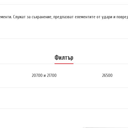
менти. Служат за съхранение, предпазват елементите от удари и повред
Филтър
20700 и 21700
26500