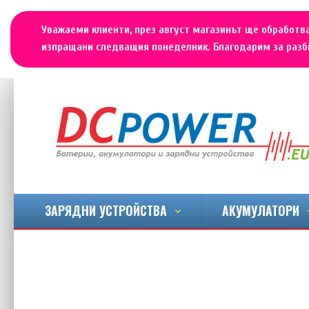
Уважаеми клиенти, през август магазинът ще обработва
изпращани следващия понеделник. Благодарим за разби
ЗАРЯДНИ УСТРОЙСТВА
АКУМУЛАТОРИ