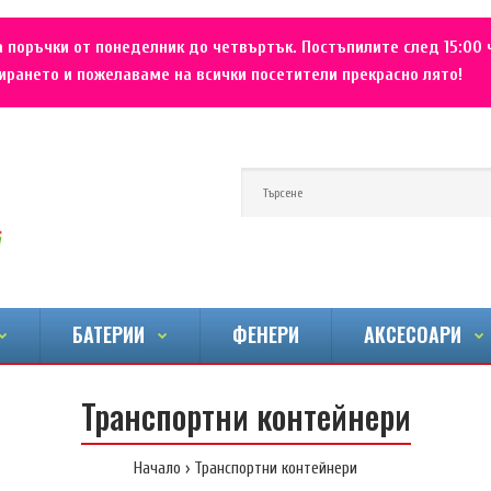
 поръчки от понеделник до четвъртък. Постъпилите след 15:00 
рането и пожелаваме на всички посетители прекрасно лято!
БАТЕРИИ
ФЕНЕРИ
АКСЕСОАРИ
Транспортни контейнери
Начало
Транспортни контейнери