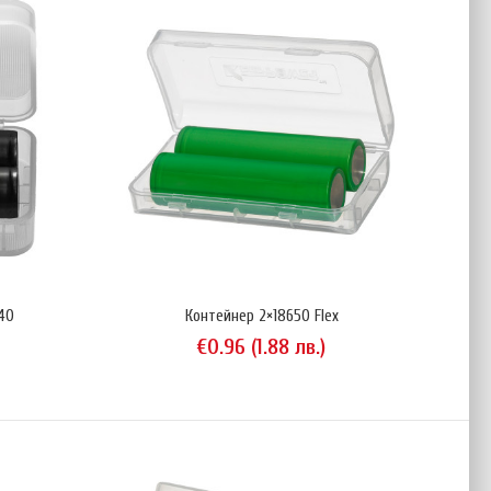
тейнер за акумулатори размер 18650. Предназначен за
ение и пренос на акумулатори.Двете дъна на контейнера са
о еластичен материал, който да обездвижи елементите и да ги
 и вибрации.Модулната система за захващане тип "лястовича
лява да закачате няколко контейнера един за друг.Анимац..
40
Контейнер 2×18650 Flex
€0.96 (1.88 лв.)
йнер KeepPower за един акумулатор тип 18650. Показаните на
тори присъстват единствено с илюстративна цел...