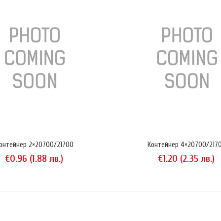
йнер 2×18650 Flex
Пластмасов конт
.96 (1.88 лв.)
на контейнера и
и за съхранение 
онтейнер 2×20700/21700
Контейнер 4×20700/217
обездвижват доб
€0.96 (1.88 лв.)
€1.20 (2.35 лв.)
снимките акумула