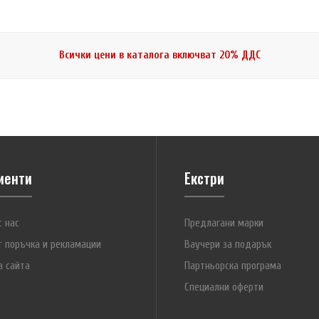
Всички цени в каталога включват 20% ДДС
йнер 2×18650
Пластмасов мати
.20 (2.35 лв.)
18650.Показанит
илюстративна цел
иенти
Екстри
с нас
Предлагани марки
т поръчка и рекламации
Ваучери за подарък
а сайта
Партньорска програма
Специални оферти