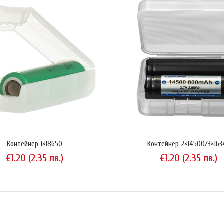
ar Case 18x65
Транспортен кон
.96 (1.88 лв.)
безопасно съхран
облицовани с лек
предпази от шок
опашка" ви позво
Контейнер 1×18650
Контейнер 2×14500/3×163
€1.20 (2.35 лв.)
€1.20 (2.35 лв.)
йнер 1×18650
Пластмасов конте
.20 (2.35 лв.)
снимките акумула