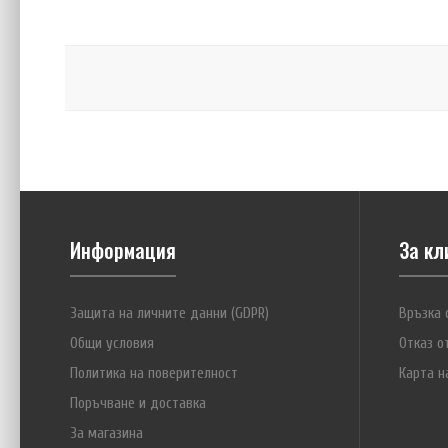
Конте
€1
Информация
За кл
Защита на личните данни (GDPR)
Връзка 
Общи условия
Отказ о
Политика на поверителност
Карта н
Поръчване и доставка
За магазина