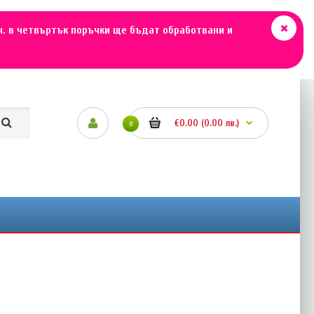
ч. в четвъртък поръчки ще бъдат обработвани и
€0.00 (0.00 лв.)
0