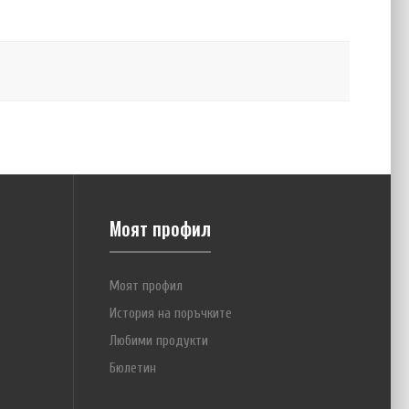
ран контейнер KeepPower за два акумулатора тип
е на снимките акумулатори присъстват единствено с
...
Моят профил
Моят профил
История на поръчките
Любими продукти
Бюлетин