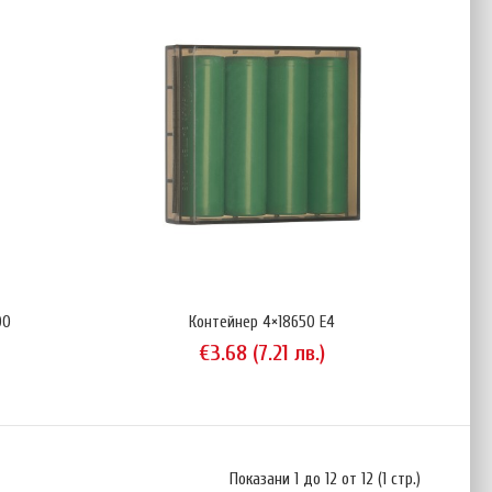
ейнер KeepPower за два акумулатора тип 18650. Вътрешността
ма допълнителни напречни прегради и можете да го използвате
на четири батерии тип CR123A, но този тип елементи не се
00
Контейнер 4×18650 E4
ре и ще потропват по време на транспорт.Показаните на
€3.68 (7.21 лв.)
тори присъстват единствено с илюстративна цел...
Показани 1 до 12 от 12 (1 стр.)