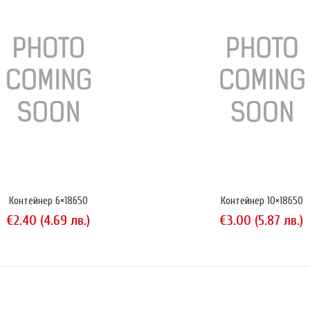
Контейнер 6×18650
Контейнер 10×18650
йнер 2×14500/3×16340
€2.40 (4.69 лв.)
€3.00 (5.87 лв.)
Пластмасов конт
.20 (2.35 лв.)
три елемента 183
снимките акумула