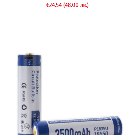
€24.54 (48.00 лв.)
KeepPower P1840C (чифт)
€30.60 (59.85 лв.)
KeepPower 18650 модел P1840C е чифт литиево-йонна
акумулаторни батерии с капацитет 4000 mAh (14.4 Wh) и защита (IC