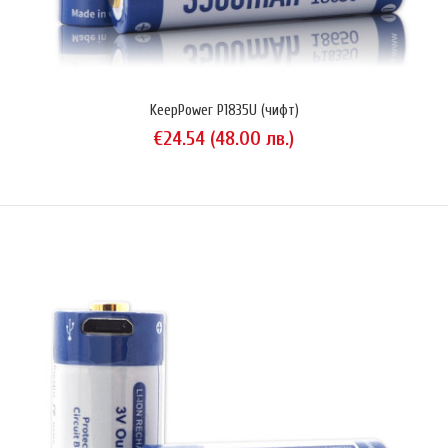
Protected).Предназначена за използване в LED фенери и други
мощни консуматори.Презареждаема Li-Ion батерия с best in class
капацитет 4,000 mAh (минимално гарантирани 3,900 mAh)Тройна
защита: против презареждане, свръх-разреждане и късо
съединени..
KeepPower P1835U (чифт)
€24.54 (48.00 лв.)