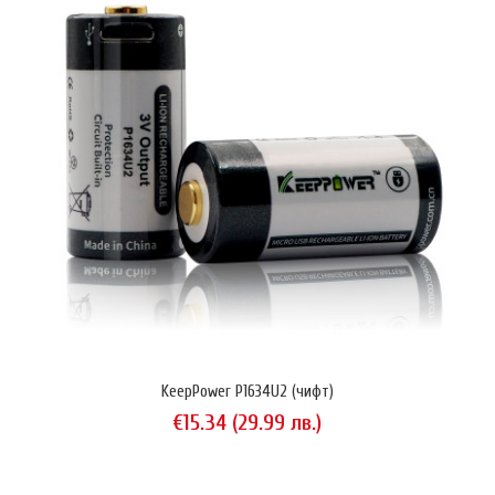
(1.5V).Този продукт има няколко уникални характеристики.1️⃣ Подава
стабилно постоянно напрежение. Въ..
KeepPower P1634U2 (чифт)
€15.34 (29.99 лв.)