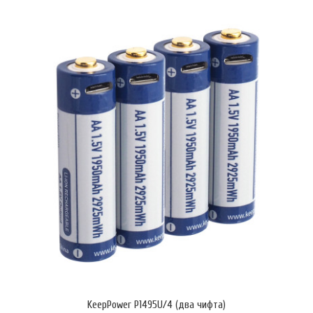
KeepPower 18650 модел P1838J е чифт литиево-йонна акумулаторни
батерии с капацитет 3800 mAh (13.68 Wh) и защита (IC
Protected).Предназначена за използване в LED фенери и други
мощни консуматори.Презареждаема Li-Ion батерия с best in class
капацитет 3,800 mAh (минимално гарантирани 3,700 mAh)Тройна
защита: против презареждане, свръх-разреждане и късо съединен..
KeepPower P1495U/4 (два чифта)