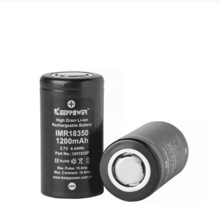
KeepPower P1835U (чифт)
€24.54 (48.00 лв.)
KeepPower P1835U е комплект от 2 бр. Li-Ion акумулаторна батерия с
капацитет 3500 mAh всяка, предназначени за използване в
потребителска електроника, например LED фенери. Отличителната
черта на този продукт е, че той не се нуждае от зарядно
устройство. Контролната платка на чип-защитата, която е
монтирана откъм положителния терминал на акумула..