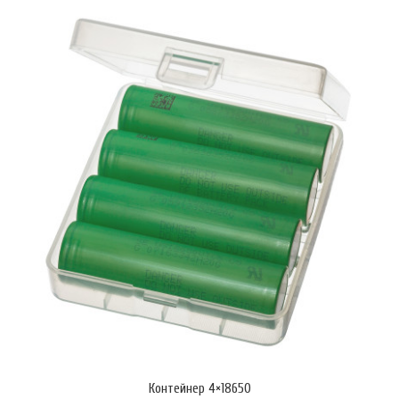
KeepPower P2655C (чифт)
€30.67 (59.99 лв.)
Контейнер 4×18650
Комплект 2 бр. акумулатори KeepPower P2655C размер 26650 с