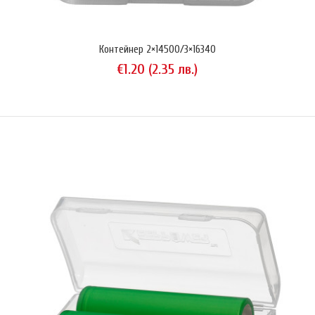
Контейнер 2×14500/3×16340
€1.20 (2.35 лв.)
Обявената цена е за опаковка (2 батерии)KeepPower UH1835P е IMR
акумулаторна батерия с капацитет 1200 mAh (4.44 Wh) без защита,
предназначена за използване в мощни консуматори, напр.
електронни цигари.Капацитет:1150 mAh (типичен)1100 mAh
(минимално гарантиран)Максимален заряден ток: 1.1AМаксимален
разряден ток:В постоянен режим: 10AВ импулсен режим: 15AПозво..