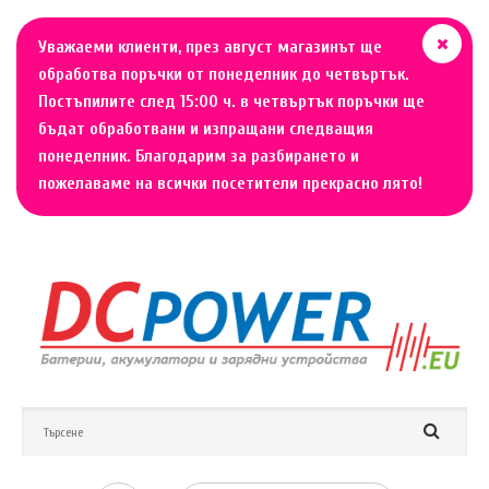
Уважаеми клиенти, през август магазинът ще
обработва поръчки от понеделник до четвъртък.
Постъпилите след 15:00 ч. в четвъртък поръчки ще
бъдат обработвани и изпращани следващия
понеделник. Благодарим за разбирането и
пожелаваме на всички посетители прекрасно лято!