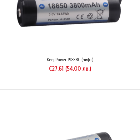
KeepPower 18650 модел P1835J е литиево-йонна акумулаторна
батерия с капацитет 3500 mAh (12.95 Wh) и защита (IC Protected).
Използва японски клетки Sanyo (Panasonic) NCR18650GA които са
способни да дават ток до 10A (3C). Предназначена за използване в
LED фенери и други мощни консуматори.Презареждаема Li-Ion
KeepPower P1838C (чифт)
батерия с капацитет 3,500 mAh (минимално гарантирани..
€27.61 (54.00 лв.)