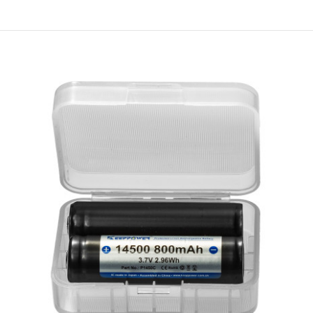
KeepPower UH1835P (чифт)
€12.28 (24.01 лв.)