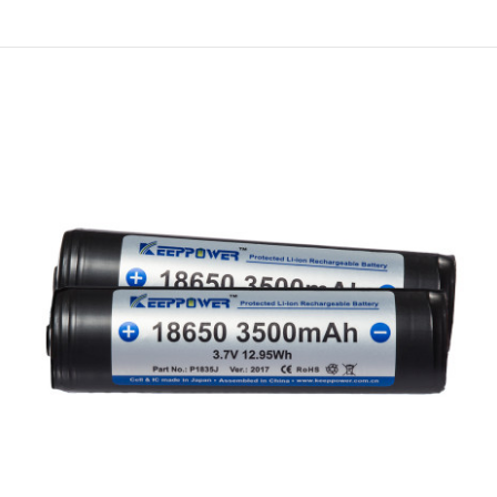
€15.34 (29.99 лв.)
Обявената цена е за опаковка (2 батерии) KeepPower P1826K е
литиево-йонна (3.7V) акумулаторна батерия с капацитет 2600 mAh
(9.62 Wh) и защита (IC Protected). Клетката на батерията и чип-
защитата са произведени в Корея. Предназначена за използване в
LED фенери и други мощни консуматори. Презареждаема Li-Ion
батерия с капацитет 2600 mAh (при разряд с 0..