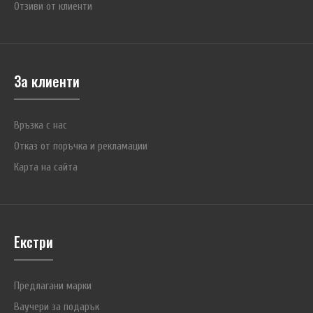
Отзиви от клиенти
За клиенти
Връзка с нас
Отказ от поръчка и рекламации
Контейнер 1×18650
Карта на сайта
€1.20 (2.35 лв.)
Екстри
Пластмасов контейнер KeepPower за един акумулатор тип 18650.
Показаните на снимките акумулатори присъстват единствено с
Предлагани марки
илюстративна цел...
Ваучери за подарък