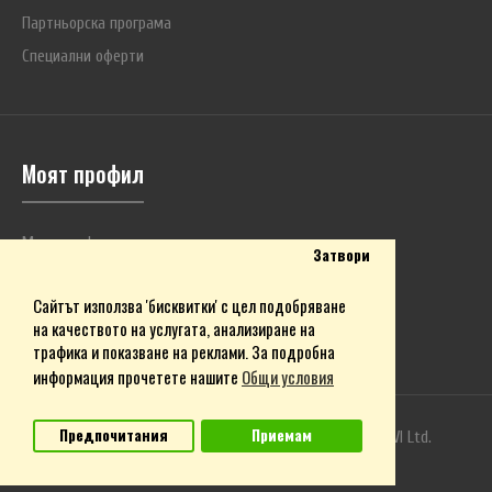
Партньорска програма
Специални оферти
Моят профил
Моят профил
Затвори
История на поръчките
Сайтът използва 'бисквитки' с цел подобряване
Любими продукти
на качеството на услугата, анализиране на
Бюлетин
трафика и показване на реклами. За подробна
информация прочетете нашите
Общи условия
Предпочитания
Приемам
Магазин DC Power ©2009-2026. Собственост на
BVI Ltd.
e-commerce хостинг от Webstage