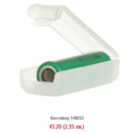
KeepPower P1634U2 (чифт)
€15.34 (29.99 лв.)
Акумулаторите KeepPower P1634U2 (RCR123) са заместител на
еднократните литиеви батерии размер CR123A. За разлика от
стандартните Li-Ion акумулатори, които работят на напрежение
3.6V, акумулаторите P1634U2 са екипирани с допълнителна
електроника, която понижава напрежението и го стабилизира на 3V.
Допълнителното удобство на този модел акумулатори е, че те не ..
Контейнер 1×18650
€1.20 (2.35 лв.)