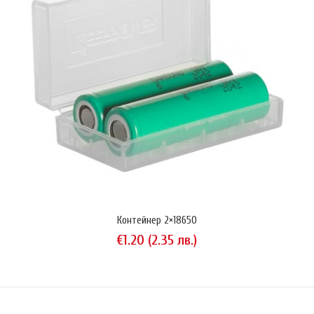
KeepPower P1450J ver 2015 е литиево-йонна (3.7V) акумулаторна
батерия с капацитет 800 mAh (2.96 Wh) и защита (IC Protected).
Асемблирана в Китай. Технически параметри:Презареждаема Li-Ion
батерия с типичен капацитет 800 mAh (при разряд с 0.2С),
минимално гарантиран 700 mAhТройна защита: против
презареждане, свръх-разреждане и късо съединение (IC Pr..
Контейнер 2×18650
€1.20 (2.35 лв.)