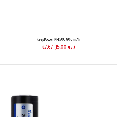
KeepPower P1634U1 (чифт)
€12.28 (24.01 лв.)
KeepPower P1450C 800 mAh
€7.67 (15.00 лв.)
KeepPower P1634U1 RCR123A MicroUSB 3.0V 860 mAh 2-pack е
комплект от 2 бр. Li-Ion акумулаторни батерия с капацитет 860 mAh
всяка, предназначени за използване в потребителска електроника,
предвидена да работи със стандартни литиеви батерии за
еднократна употреба размер CR123A (3V).Този продукт има
две уникални характеристики.1️⃣ Подава ста..