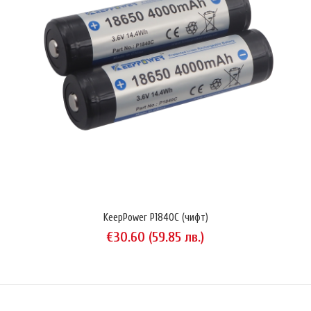
KeepPower P1838C (чифт)
KeepPower P1840C (чифт)
€27.61 (54.00 лв.)
€30.60 (59.85 лв.)