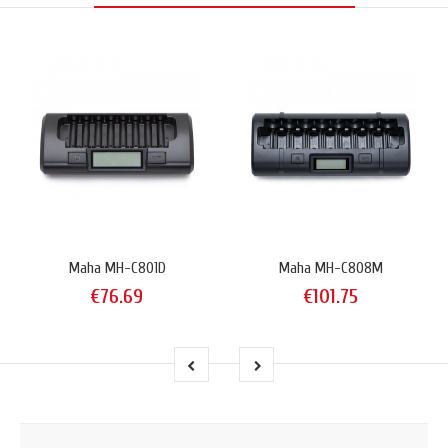
Maha MH-C801D
Maha MH-C808M
€76.69
€101.75