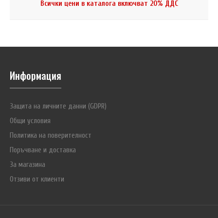
Всички цени в каталога включват 20% ДДС
Информация
Защита на личните данни (GDPR)
Общи условия
Политика на поверителност
Поръчване и доставка
За магазина
Отзиви от клиенти