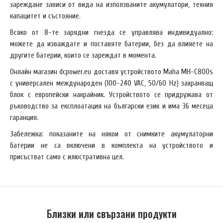
зареждане зависи от вида на използваните акумулатори, техния
капацитет и състояние.
Всяко от 8-те зарядни гнезда се управлява индивидуално:
можете да изваждате и поставяте батерии, без да влияете на
другите батерии, които се зареждат в момента.
Онлайн магазин dcpower.eu доставя устройството Maha MH-C800s
с универсален международен (100-240 VAC, 50/60 Hz) захранващ
блок с европейски накрайник. Устройството се придружава от
ръководство за експлоатация на български език и има 36 месеца
гаранция.
Забележка: показаните на някои от снимките акумулаторни
батерии не са включени в комплекта на устройството и
присъстват само с илюстративна цел.
Близки или свързани продукти