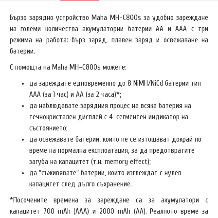
Бързо зарядно устройство Maha MH-C800s за удобно зареждане
на големи количества акумулаторни батерии АА и ААА с три
режима на работа: бърз заряд, плавен заряд и освежаване на
батерии.
С помощта на Maha MH-C800s можете:
да зареждате едновременно до 8 NiMH/NiCd батерии тип
AAА (за 1 час) и AA (за 2 часа)*;
да наблюдавате зарядния процес на всяка батерия на
течнокристален дисплей с 4-сегментен индикатор на
състоянието;
да освежавате батерии, които не се изтощават докрай по
време на нормална експлоатация, за да предотвратите
загуба на капацитет (т.н. memory effect);
да "съживявате" батерии, които изглеждат с нулев
капацитет след дълго съхранение.
*Посочените времена за зареждане са за акумулатори с
капацитет 700 mAh (AAA) и 2000 mAh (AA). Реалното време за