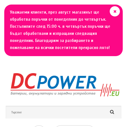
Уважаеми клиенти, през август магазинът ще
обработва поръчки от понеделник до четвъртък.
Постъпилите след 15:00 ч. в четвъртък поръчки ще
бъдат обработвани и изпращани следващия
понеделник. Благодарим за разбирането и
пожелаваме на всички посетители прекрасно лято!