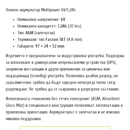
Оловен акумулатор Multipower 6V/1.2Ah
Номинално напрежение:
6V
Номинален капацитет:
1.2Ah
(20 hrs)
Тип:
AGM
(запечатан)
Терминали: тип
Faston 187
(4.8 mm)
Габарити:
97 × 24 × 52 mm
Изделието е предназначено за индустриална употреба.
Подходящ
за използване в универсални непрекъсваеми устройства (UPS),
алармени инсталации и други приложения за циклична или
поддържаща (standby) употреба. Позволява дълбок разряд, но
задължително трябва да бъде зареден непосредствено след
разреждане. Не трябва да се съхранява в разредено състояние.
Използваната технология без течен електролит (AGM, Absorbent
Glass Mat) и специалната конструкция позволяват експлоатация в
произволна ориентация. Акумулаторът е запечатан и не изисква
никаква поддръжка.