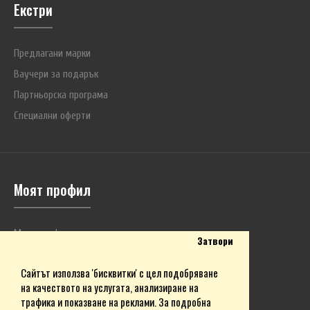
Екстри
Предлагани марки
Ваучери за подарък
Партньорска програма
Специални оферти
Моят профил
Моят профил
Затвори
История на поръчките
Сайтът използва 'бисквитки' с цел подобряване
Любими продукти
на качеството на услугата, анализиране на
Бюлетин
трафика и показване на реклами. За подробна