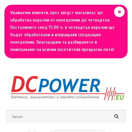
Уважаеми клиенти, през август магазинът ще
обработва поръчки от понеделник до четвъртък.
Постъпилите след 15:00 ч. в четвъртък поръчки ще
бъдат обработвани и изпращани следващия
понеделник. Благодарим за разбирането и
пожелаваме на всички посетители прекрасно лято!