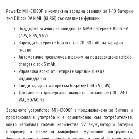
PowerEx MH-C1090F е компактна зарядна станция за 1-10 батерии
тип E Block 9V NiMH (6HR61) със следните функции:
Поддържа всички разновидности NiMH батерии E Block 9V
(7.2V, 8.4V, 9.6V)
Зарежда батериите бързо с ток 70-90 mAh на зарядно
гнездо
Автоматично превключва в режим на подзареждане (trickle
charge) с ток 5 mAh
Управлява всяко от четирите зарядни гнезда
индивидуално
Следи заряда с алгоритъм Negative Delta V (-dV)
Доставя се с универсално импулсно захранване (100-240
VAC, 50/60 Hz)
Зарядното устройство MH-C1090F е предназначено за битова и
професионална употреба и е ориентирано към потребителите,
които използват големи количества 9V акумулаторни батерии
(например в безжични микрофони, музикални инструменти,
фенери, радиостанции, пейнтбол оръжия и други). Устройството