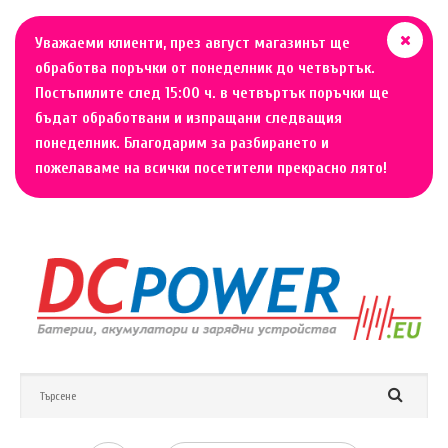
Уважаеми клиенти, през август магазинът ще
обработва поръчки от понеделник до четвъртък.
Постъпилите след 15:00 ч. в четвъртък поръчки ще
бъдат обработвани и изпращани следващия
понеделник. Благодарим за разбирането и
пожелаваме на всички посетители прекрасно лято!