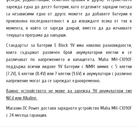
зарежда една до десет батерии, като отделните зарядни гнезда
са независими едно от друго: можете да добавяте батерии в
произволна последователност и да изваждате всяка от тях в
момента, в който се зареди докрай, вместо да да изчаквате
текущата програма да завърши.
Стандартът за батерии E Block 9V има няколко разновидности,
които съдържат различен брой акумулаторни клетки и се
различават по напрежението и капацитета. Maha MH-C1090F
поддържа всички видове 9V батерии с NiMH химия: с 5 клетки
(7.2V), 6 клетки (8.4V) или 7 клетки (9.6V) и акумулатори с различно
напрежение могат да се зареждат едновременно.
Важно: устройството не може да зарежда 9V акумулатори тип
NiCd или Alkaline.
Магазин DC Power доставя зарядното устройство Maha MH-C1090F
с 24 месеца гаранция.