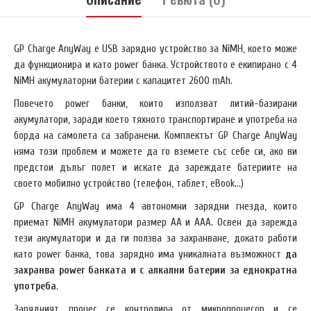
GP Charge AnyWay е USB зарядно устройство за NiMH, което може
да функционира и като power банка. Устройството е екипирано с 4
NiMH акумулаторни батерии с капацитет 2600 mAh.
Повечето power банки, които използват литий-базирани
акумулатори, заради което тяхното транспортиране и употреба на
борда на самолета са забранени. Комплектът GP Charge AnyWay
няма този проблем и можете да го вземете със себе си, ако ви
предстои дълъг полет и искате да зареждате батериите на
своето мобилно устройство (телефон, таблет, eBook...)
GP Charge AnyWay има 4 автономни зарядни гнезда, които
приемат NiMH акумулатори размер AA и AAA. Освен да зарежда
тези акумулатори и да ги ползва за захранване, докато работи
като power банка, това зарядно има уникалната възможност
да
захранва power банката и с алкални батерии за еднократна
употреба
.
Зарядният процес се контролира от микропроцесор и се