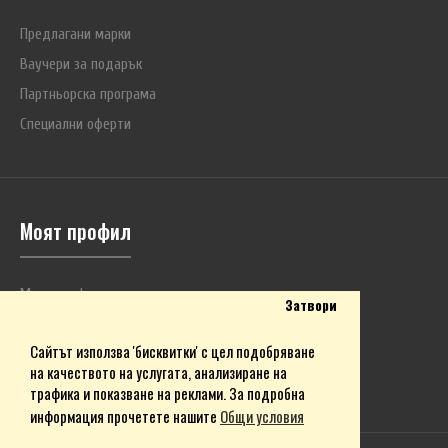
Предлагани марки
Ваучери за подарък
Партньорска програма
Специални оферти
Моят профил
Моят профил
Затвори
История на поръчките
Сайтът използва 'бисквитки' с цел подобряване
Любими продукти
на качеството на услугата, анализиране на
Бюлетин
трафика и показване на реклами. За подробна
информация прочетете нашите
Общи условия