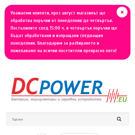
Уважаеми клиенти, през август магазинът ще
обработва поръчки от понеделник до четвъртък.
Постъпилите след 15:00 ч. в четвъртък поръчки ще
бъдат обработвани и изпращани следващия
понеделник. Благодарим за разбирането и
пожелаваме на всички посетители прекрасно лято!