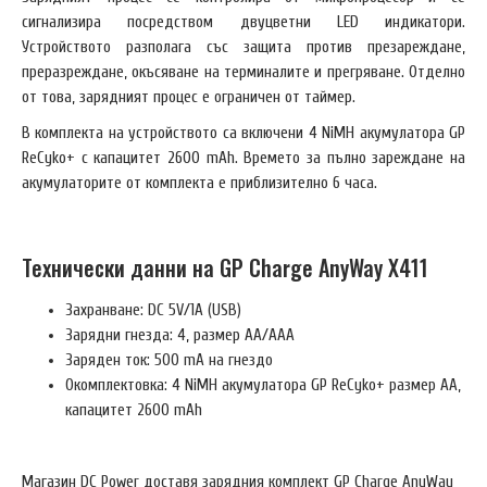
сигнализира посредством двуцветни LED индикатори.
Устройството разполага със защита против презареждане,
преразреждане, окъсяване на терминалите и прегряване. Отделно
от това, зарядният процес е ограничен от таймер.
В комплекта на устройството са включени 4 NiMH акумулатора GP
ReCyko+ с капацитет 2600 mAh. Времето за пълно зареждане на
акумулаторите от комплекта е приблизително 6 часа.
Технически данни на GP Charge AnyWay X411
Захранване: DC 5V/1A (USB)
Зарядни гнезда: 4, размер AA/AAA
Заряден ток: 500 mA на гнездо
Окомплектовка: 4 NiMH акумулатора GP ReCyko+ размер AA,
капацитет 2600 mAh
Магазин DC Power доставя зарядния комплект GP Charge AnyWay