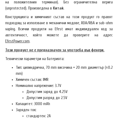
на положителния терминал). Без ограничителна верига
(unprotected). Произведена в
Китай
.
Конструкцията и химичният състав на този продукт го правят
подходящ за използване в механични модове, RDA/RBA и sub-ohm
vaping. Всички продукти на Efest имат индивидуален код за
автентичност, който можете да проверите на адрес
EfestPower.com
.
Този продукт не е предназначен за употреба във фенери.
Технически параметри на батерията:
Тип: цилиндрична, 70 mm височина × 20 mm диаметър (±0.2
mm)
Химичен състав: IMR
Номинално напрежение: 3.7V
Допустим заряд до 4.25V
Допустим разряд до 2.5V
Капацитет: 3000 mAh
Заряден ток:
стандартен: 2A