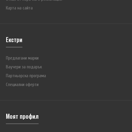
Карта на сайта
Екстри
Предлагани марки
Ваучери за подарък
Партньорска програма
Специални оферти
Моят профил