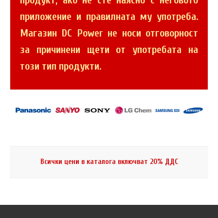
продукт, ако не сте наясно с неговото
приложение и правилната му употреба.
Магазин DC Power не носи отговорност
за причинени щети от употребата на
този тип продукти.
Всички цени в каталога включват 20% ДДС