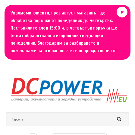
Уважаеми клиенти, през август магазинът ще
обработва поръчки от понеделник до четвъртък.
Постъпилите след 15:00 ч. в четвъртък поръчки ще
бъдат обработвани и изпращани следващия
понеделник. Благодарим за разбирането и
пожелаваме на всички посетители прекрасно лято!